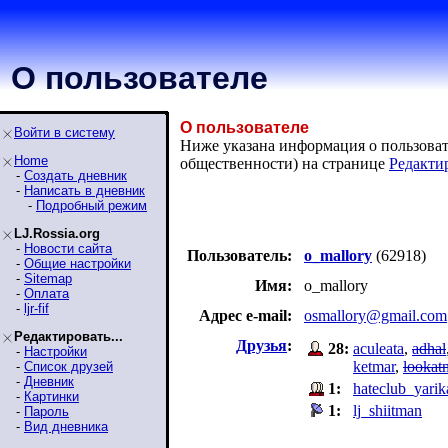
О пользователе
О пользователе
Войти в систему
Ниже указана информация о пользовате
Home
общественности) на странице
Редакти
-
Создать дневник
-
Написать в дневник
-
Подробный режим
LJ.Rossia.org
-
Новости сайта
Пользователь:
o_mallory
(62918)
-
Общие настройки
-
Sitemap
Имя:
o_mallory
-
Оплата
-
ljr-fif
Адрес e-mail:
osmallory@gmail.com
Редактировать...
Друзья
:
28:
aculeata
,
adhal
-
Настройки
ketmar
,
lookat
-
Список друзей
-
Дневник
1:
hateclub_yarik
-
Картинки
1:
lj_shiitman
-
Пароль
-
Вид дневника