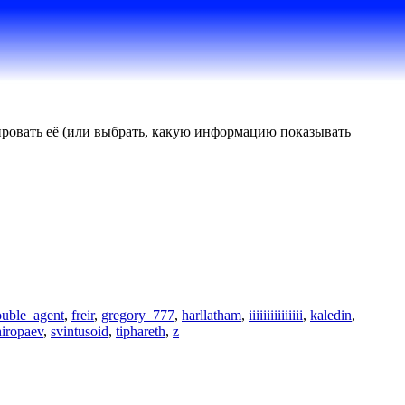
тировать её (или выбрать, какую информацию показывать
ouble_agent
,
freir
,
gregory_777
,
harllatham
,
iiiiiiiiiiiiiii
,
kaledin
,
hiropaev
,
svintusoid
,
tiphareth
,
z