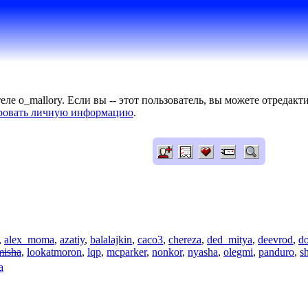
ле o_mallory. Если вы -- этот пользователь, вы можете отредак
ровать личную информацию
.
,
alex_moma
,
azatiy
,
balalajkin
,
caco3
,
chereza
,
ded_mitya
,
deevrod
,
d
misha
,
lookatmoron
,
lqp
,
mcparker
,
nonkor
,
nyasha
,
olegmi
,
panduro
,
s
a