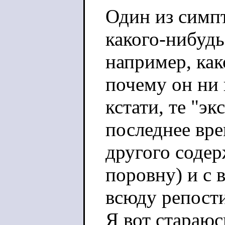
Один из симпт
какого-нибудь
например, как
почему он ни 
кстати, те "эк
последнее вре
другого соде
поровну) и с
всюду репости
Я вот стараюс