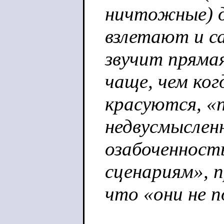
ничтожные) д
взлетают и с
звучит прямая
чаще, чем ког
красуются, «
недвусмыслен
озабоченност
сценариям», 
что «они не 