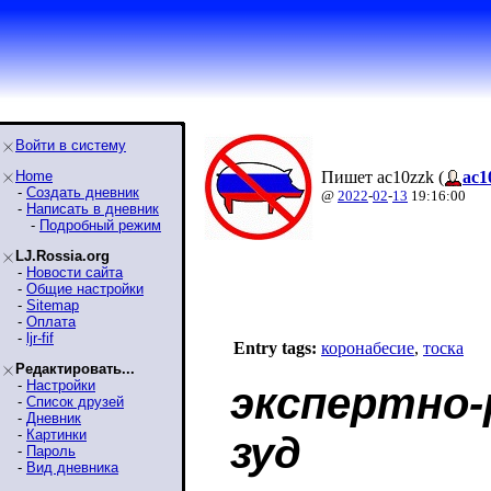
Войти в систему
Home
Пишет ac10zzk (
ac1
-
Создать дневник
@
2022
-
02
-
13
19:16:00
-
Написать в дневник
-
Подробный режим
LJ.Rossia.org
-
Новости сайта
-
Общие настройки
-
Sitemap
-
Оплата
-
ljr-fif
Entry tags:
коронабесие
,
тоска
Редактировать...
-
Настройки
экспертно-
-
Список друзей
-
Дневник
-
Картинки
зуд
-
Пароль
-
Вид дневника