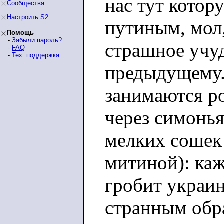
нас тут кото
Сообщества
Настроить S2
путиным, мол,
Помощь
-
Забыли пароль?
страшное учуд
-
FAQ
-
Тех. поддержка
предыдущему.
занимаются ро
через симонья
мелких сошек
митиной): ка
гробит украи
странным обра