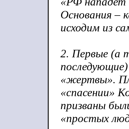
«РФ нападет 
Основания – к
исходим из с
2. Первые (а
последующие)
«жертвы». Пл
«спасении» К
призваны был
«простых люд