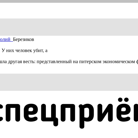
атолий_
Бере
зиков
 У них человек убит, а
ла другая весть: представленный на питерском экономическом 