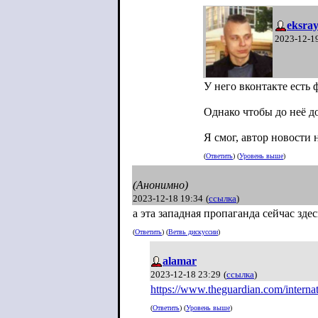
eksra
2023-12-1
У него вконтакте есть
Однако чтобы до неё д
Я смог, автор новости 
(
Ответить
) (
Уровень выше
)
(Анонимно)
2023-12-18 19:34
(
ссылка
)
а эта западная пропаганда сейчас зде
(
Ответить
) (
Ветвь дискуссии
)
alamar
2023-12-18 23:29
(
ссылка
)
https://www.theguardian.com/interna
(
Ответить
) (
Уровень выше
)