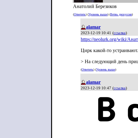
Анатолий Березиков
(
Ответить
) (
Уровень выше
) (
Ветвь дискуссии
)
alamar
2023-12-19 10:41
(
ссылка
)
https://neolurk.org/wiki/Ан
Цирк какой-то устраивают.
> На следующий день приш
(
Ответить
) (
Уровень выше
)
alamar
2023-12-19 10:47
(
ссылка
)