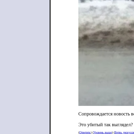
Сопровождается новость во
Это убитый так выглядел?
(
Ответить
) (
Уровень выше
) (
Ветвь дискусс