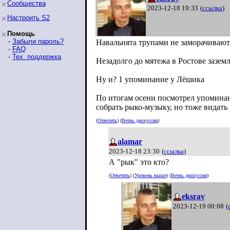
Сообщества
2023-12-18 19:33
(
ссылка
)
Настроить S2
Помощь
-
Забыли пароль?
Навальнята трупами не заморачивают
-
FAQ
-
Тех. поддержка
Незадолго до мятежа в Ростове заземл
Ну и? 1 упоминание у Лёшика
По итогам осени посмотрел упоминани
собрать рыко-музыку, но тоже видать н
(
Ответить
) (
Ветвь дискуссии
)
alamar
2023-12-18 23:30
(
ссылка
)
А "рык" это кто?
(
Ответить
) (
Уровень выше
) (
Ветвь дискуссии
)
eksray
2023-12-19 00:08
(