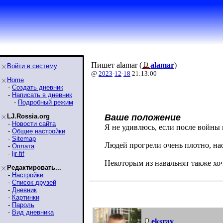
Пишет alamar (
alamar
)
Войти в систему
@
2023
-
12
-
18
21:13:00
Home
-
Создать дневник
-
Написать в дневник
-
Подробный режим
LJ.Rossia.org
Ваше положение
-
Новости сайта
Я не удивлюсь, если после войны
-
Общие настройки
-
Sitemap
Людей прогрели очень плотно, нао
-
Оплата
-
ljr-fif
Некоторым из навальнят также хо
Редактировать...
-
Настройки
-
Список друзей
-
Дневник
-
Картинки
-
Пароль
-
Вид дневника
eksray