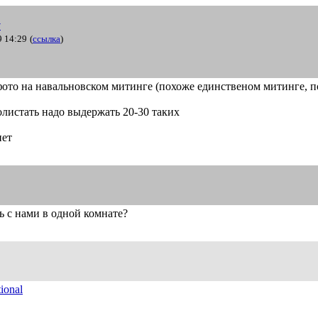
y
9 14:29
(
ссылка
)
 фото на навальновском митинге (похоже единственом митинге, 
олистать надо выдержать 20-30 таких
нет
сь с нами в одной комнате?
tion
al