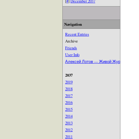
[
#
]
December 2037
Navigation
Recent Entries
Archive
Friends
User Info
Алексей Лотов — Живой Журнал
2037
2019
2018
2017
2016
2015
2014
2013
2012
2011