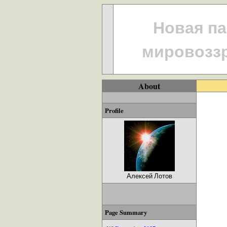
Новая па
мировоззр
About
Profile
Алексей Лотов
Page Summary