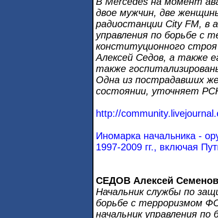
В Mercedes на момент ав
двое мужчин, две женщин
радиостанции City FM, в 
управления по борьбе с 
конституционного строя
Алексей Седов, а также е
также госпитализированы
Одна из пострадавших ж
состоянии, уточняет РС
http://community.livejournal
Иномарка начальника - ор
1997-2009 гг., включая П
СЕДОВ Алексей Семено
Начальник службы по за
борьбе с терроризмом ФС
начальник управления по