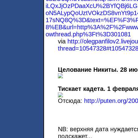
iLQxJjOzPDaaXcU%2BYfQBj6L
oN5ALypQoUztVOkzDS8vnYt9p
17sNQ8Q%3D&text=%EF%F3
8%EB&url=http%3A%2F%2Fwww.r
owthread.php%3Ft%3D301081
via
http://olegpanfilov2.livej
thread=10547328#t1054732
Целование Никиты. 28 ию
Тискает кадета. 1 феврал
Отсюда:
http://puten.org/20
NB: верхняя дата нуждается
подскажет...