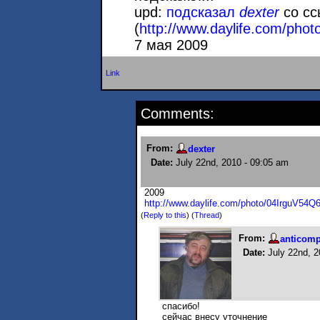
upd:
подсказал
dexter
со сс
(
http://www.daylife.com/phot
7 мая 2009
Link
Comments:
From:
dexter
Date:
July 22nd, 2010 - 09:05 am
2009
http://www.daylife.com/photo/04IrguV54Q
(
Reply to this
)
(
Thread
)
From:
anticom
Date:
July 22nd, 2
спасибо!
сейчас внесу уточнение