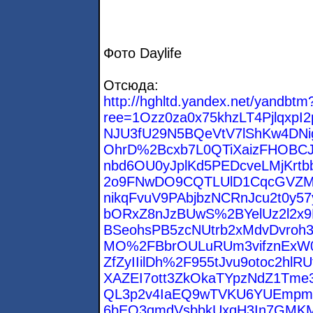
Фотo Daylife
Отсюда:
http://hghltd.yandex.net/yandbtm
ree=1Ozz0za0x75khzLT4PjlqxpI
NJU3fU29N5BQeVtV7lShKw4DNi
OhrD%2Bcxb7L0QTiXaizFHOBC
nbd6OU0yJplKd5PEDcveLMjKrtb
2o9FNwDO9CQTLUlD1CqcGVZM
nikqFvuV9PAbjbzNCRnJcu2t0y
bORxZ8nJzBUwS%2BYelUz2l2x
BSeohsPB5zcNUtrb2xMdvDvroh
MO%2FBbrOULuRUm3vifznExW
ZfZyIIilDh%2F955tJvu9otoc2hl
XAZEI7ott3ZkOkaTYpzNdZ1Tme
QL3p2v4IaEQ9wTVKU6YUEmpm
6bEO3qmdVsbbkUxqH3In7GMK