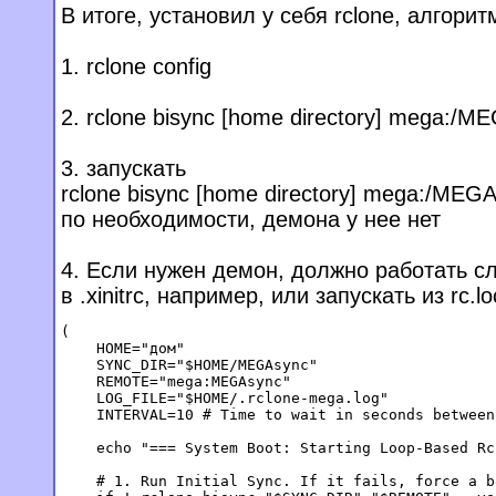
В итоге, установил у себя rclone, алгорит
1. rclone config
2. rclone bisync [home directory] mega:/M
3. запускать
rclone bisync [home directory] mega:/MEGA
по необходимости, демона у нее нет
4. Если нужен демон, должно работать 
в .xinitrc, например, или запускать из rc.lo
(

    HOME="дом"

    SYNC_DIR="$HOME/MEGAsync"

    REMOTE="mega:MEGAsync"

    LOG_FILE="$HOME/.rclone-mega.log"

    INTERVAL=10 # Time to wait in seconds between 
    echo "=== System Boot: Starting Loop-Based Rc
    # 1. Run Initial Sync. If it fails, force a b