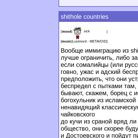
shithole countries
sick
[
mood
|
]
[
music
|
Lustmord - METAVOID
]
Вообще иммиграцию из shit
лучше ограничить, либо за
если сомалийцы (или русск
говно, ужас и адский бесп
предположить, что они уст
беспредел с пытками там,
бывают, скажем, борец с 
богохульник из исламской
ненавидящий классическую
чайковского
до кучи из сраной вряд ли
общество, они скорее буду
и Достоевского и пойдут п