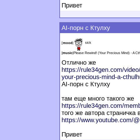
Привет
AI-порн с Ктулху
sick
[
mood
|
[
music
|
Please Rewind! (Your Precious Mind) - A Ct
Отлично же
https://rule34gen.com/video
your-precious-mind-a-cthul
AI-порн с Ктулху
там еще много такого же
https://rule34gen.com/memb
того же автора страничка 
https://www.youtube.com/
Привет