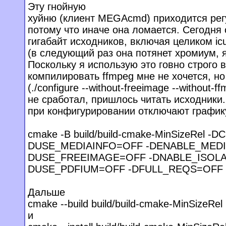
Эту гнойную
хуйню (клиент MEGAcmd) приходится рег
потому что иначе она ломается. Сегодня 
гигабайт исходников, включая целиком icu
(в следующий раз она потянет хромиум, я
Поскольку я использую это говно строго 
компилировать ffmpeg мне не хочется, но
(./configure --without-freeimage --without-f
не сработал, пришлось читать исходник
при конфигурировании отключают график
cmake -B build/build-cmake-MinSizeRel 
DUSE_MEDIAINFO=OFF -DENABLE_MEDI
DUSE_FREEIMAGE=OFF -DNABLE_ISOLA
DUSE_PDFIUM=OFF -DFULL_REQS=OFF
Дальше
cmake --build build/build-cmake-MinSizeRel
и