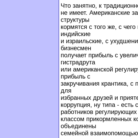
Что занятно, к традицион
не имеет. Американские з
структуры
кормятся с того же, с чег
индийские
и израильские, с ухудшени
бизнесмен
получает прибыль с увели
гистрадрута
или американской регули
прибыль с
закручивания крантика, с
для
избранных друзей и прият
коррупция, ну типа - есть
работников регулирующих 
классом прикормленных ко
объединены
семейной взаимопомощью 