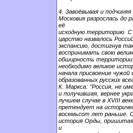
4. Завоёвывая и подчиняя
Московия разрослась до 
её
исходную территорию. С 
царство назвалось Росси
экспансию, достигнув та
воспринимать свою велик
обширность территории -
необходимо великое истор
начала присвоение чужой
образованных русских все
К. Маркса: "Россия, не и
и получившая, вернее укр
лучшем случае в XVIII век
претендует на историчес
восемьсот лет раньше. О
история Орды, пришитая
и