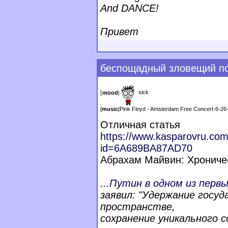
And DANCE!
Привет
беспощадный зловещий п
sick
[
mood
|
[
music
|
Pink Floyd - Amsterdam Free Concert-6-26
Отличная статья
https://www.kasparovru.com
id=6A689BA87AD70
Абрахам Майвин: Хрониче
...Путин в одном из перв
заявил: "Удержание госу
пространстве,
сохранение уникального 