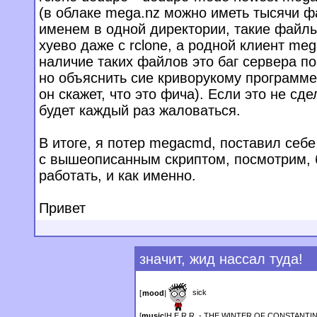
(в облаке mega.nz можно иметь тысячи ф
именем в одной директории, такие файл
хуево даже с rclone, а родной клиент me
наличие таких файлов это баг сервера по
но объяснить сие криворукому программ
он скажет, что это фича). Если это не сдел
будет каждый раз жаловаться.
В итоге, я потер megacmd, поставил себе 
с вышеописанным скриптом, посмотрим, 
работать, и как именно.
Привет
значит, жид нассал туда!
sick
[
mood
|
[
music
|
H.E.R.R. - THE WINTER OF CONSTANTI