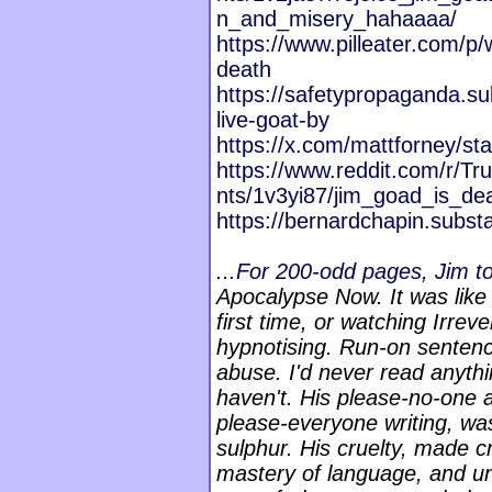
n_and_misery_hahaaaa/
https://www.pilleater.com/p/
death
https://safetypropaganda.su
live-goat-by
https://x.com/mattforney/st
https://www.reddit.com/r/
nts/1v3yi87/jim_goad_is_de
https://bernardchapin.substa
...For 200-odd pages, Jim to
Apocalypse Now. It was like
first time, or watching Irreve
hypnotising. Run-on sentenc
abuse. I'd never read anything 
haven't. His please-no-one a
please-everyone writing, wa
sulphur. His cruelty, made c
mastery of language, and unb