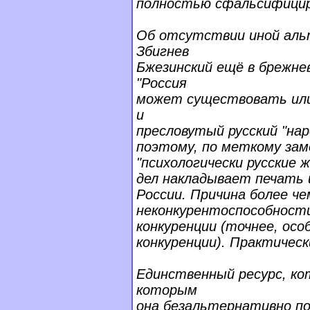
полностью сфальсифицир
Об отсутствии иной аль
Збигнев
Бжезинский ещё в брежне
"Россия
может существовать или 
и
пресловутый русский "на
поэтому, по меткому зам
"психологически русские 
дел накладывает печать 
России. Причина более че
неконкурентоспособности
конкуренции (точнее, осо
конкуренции). Практическ
Единственный ресурс, ко
которым
она безальтернативно по