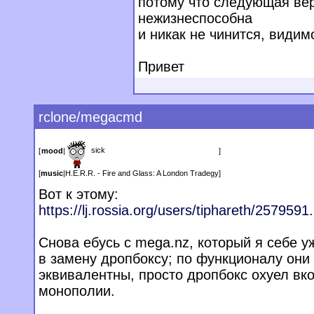
потому что следующая вер
нежизнеспособна
и никак не чинится, видим
Привет
rclone/megacmd
sick
[
mood
|
]
[
music
|
H.E.R.R. - Fire and Glass: A London Tradegy
]
Вот к этому:
https://lj.rossia.org/users/tiphareth/2
579591.
Снова ебусь с mega.nz, который я себе у
в замену дропбоксу; по функционалу они
эквивалентны, просто дропбокс охуел вко
монополии.