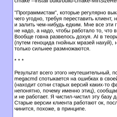
cmake --install build/build-cmake-MinSizeRe
"Программистам", которые регулярно вы
чего угодно, требуя переставить клиент, 
и залить чем-нибудь едким. Мне все эти 
не надо, а надо, чтобы работало то, что 
Вообще говна развелось дохуя. AI в тео
(путем геноцида гнойных мразей нахуй), 
только сильнее размножаются.
* * *
Результат всего этого неутешительный, 
megacmd спотыкается на ошибках в свое
(находит сотни старых версий каких-то 
непонятно, почему именно этиц), сообщает
и не работает. Я чистил-чистил эту базу д
Старые версии клиента работают ок, пос
чинится, похоже, в принципе.