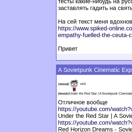
тесты какие-нибудь на ру
заставлять гадить на святы
На сей текст меня вдохно
https://www.spiked-online.
empathy-fuelled-the-ce
uta-c
Привет
A Sovietpunk Cinematic Exp
sick
[
mood
|
[
music
|
Under the Red Star | A Sovietpunk Cinemat
Отличное вообще
https://youtube.com/watch?
Under the Red Star | A Sov
https://youtube.com/watch
Red Horizon Dreams - Sovi