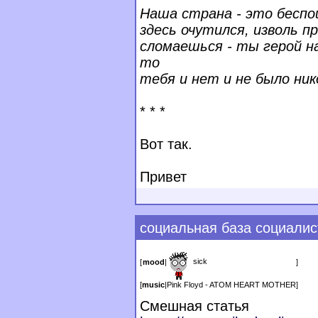
Наша страна - это беспо
здесь очутился, изволь п
сломаешься - ты герой на
то
тебя и нет и не было нико
* * *
Вот так.
Привет
социальная база социалис
sick
[
mood
|
]
[
music
|
Pink Floyd - ATOM HEART MOTHER
]
Смешная статья