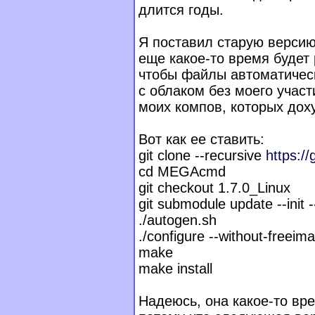
длится годы.
Я поставил старую верси
еще какое-то время будет 
чтобы файлы автоматичес
с облаком без моего участ
моих компов, которых доху
Вот как ее ставить:
git clone --recursive
https:
cd MEGAcmd
git checkout 1.7.0_Linux
git submodule update --init -
./autogen.sh
./configure --without-freeim
make
make install
Надеюсь, она какое-то вр