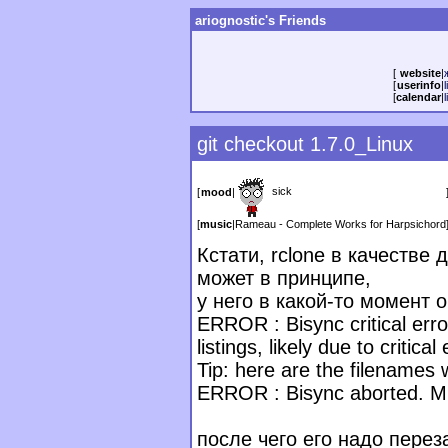
ariognostic's Friends
[
website
|
[
userinfo
|
l
[
calendar
|
git checkout 1.7.0_Linux
sick
[
mood
|
[
music
|
Rameau - Complete Works for Harpsichord
Кстати, rclone в качестве
может в принципе,
у него в какой-то момент 
ERROR : Bisync critical erro
listings, likely due to critical
Tip: here are the filenames 
ERROR : Bisync aborted. Mus
после чего его надо перез