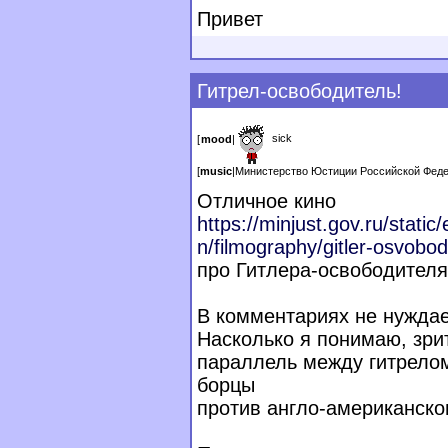
Привет
Гитрел-освободитель!
sick
[
mood
|
[
music
|
Министерство Юстиции Российской Фе
Отличное кино
https://minjust.gov.ru/static/
n/filmography/gitler-osvobodi
про Гитлера-освободителя
В комментариях не нуждает
Насколько я понимаю, зри
параллель между гитрелом
борцы
против англо-американско