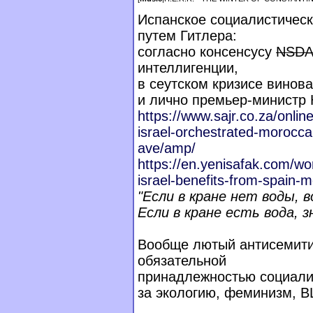
Испанское социалистическ
путем Гитлера:
согласно консенсусу
NSD
интеллигенции,
в сеутском кризисе винов
и лично премьер-министр 
https://www.sajr.co.za/onlin
israel-orchestrate
d-moroccan
ave/amp/
https://en.yenisafak.com/wo
israel-benefits-f
rom-spain-m
"Если в кране нет воды, 
Если в кране есть вода, з
Вообще лютый антисемити
обязательной
принадлежностью социалис
за экологию, феминизм, B