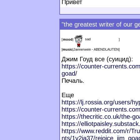
Привет
"the greatest writer of our g
sad
[
mood
|
]
[
music
|
Jannerwein - ABENDLAUTEN
]
Джим Гоуд все (суицид):
https://counter-currents.co
goad/
Печаль.
Еще
https://lj.rossia.org/users/h
https://counter-currents.co
https://thecritic.co.uk/the-go
https://elliotpaisley.substac
https://www.reddit.com/r/
nts/1v2ja37/rejoice_jim_goa