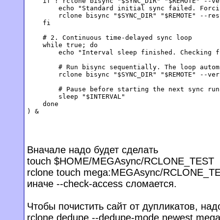
    if ! rclone bisync "$SYNC_DIR" "$REMOTE" --ve
        echo "Standard initial sync failed. Forci
        rclone bisync "$SYNC_DIR" "$REMOTE" --res
    fi

    # 2. Continuous time-delayed sync loop

    while true; do

        echo "Interval sleep finished. Checking f
        # Run bisync sequentially. The loop autom
        rclone bisync "$SYNC_DIR" "$REMOTE" --ver
        # Pause before starting the next sync run

        sleep "$INTERVAL"

    done

Вначале надо будет сделать
touch $HOME/MEGAsync/RCLONE_TEST
rclone touch mega:MEGAsync/RCLONE_T
иначе --check-access сломается.
Чтобы почистить сайт от дупликатов, над
rclone dedupe --dedupe-mode newest me