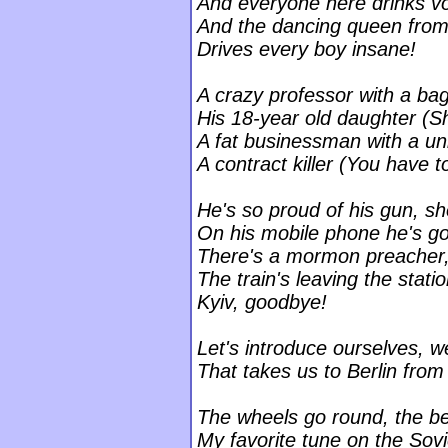
And everyone here drinks v
And the dancing queen from
Drives every boy insane!
A crazy professor with a bag 
His 18-year old daughter (S
A fat businessman with a uni
A contract killer (You have t
He's so proud of his gun, sh
On his mobile phone he's got
There's a mormon preacher, 
The train's leaving the stati
Kyiv, goodbye!
Let's introduce ourselves, we
That takes us to Berlin from
The wheels go round, the be
My favorite tune on the Sovi