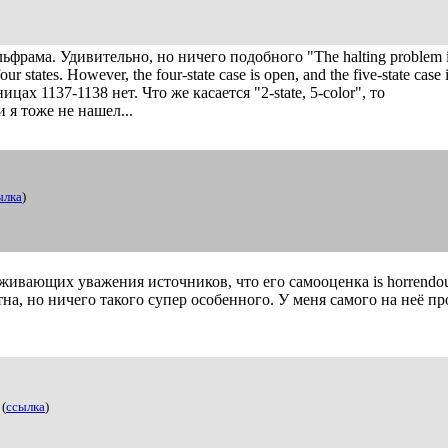
ьфрама. Удивительно, но ничего подобного "The halting problem 
our states. However, the four-state case is open, and the five-state case 
ницах 1137-1138 нет. Что же касается "2-state, 5-color", то
 я тоже не нашел...
ылка
)
живающих уважения источников, что его самооценка is horrendou
тна, но ничего такого супер особенного. У меня самого на неё пр
(
ссылка
)