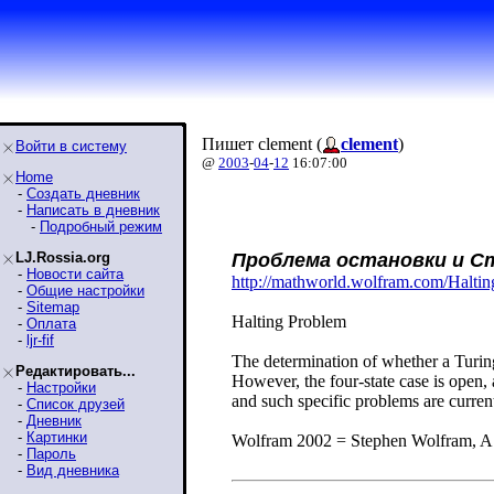
Пишет clement (
clement
)
Войти в систему
@
2003
-
04
-
12
16:07:00
Home
-
Создать дневник
-
Написать в дневник
-
Подробный режим
LJ.Rossia.org
Проблема остановки и 
-
Новости сайта
http://mathworld.wolfram.com/Haltin
-
Общие настройки
-
Sitemap
Halting Problem
-
Оплата
-
ljr-fif
The determination of whether a Turing
Редактировать...
However, the four-state case is open, a
-
Настройки
and such specific problems are curren
-
Список друзей
-
Дневник
-
Картинки
Wolfram 2002 = Stephen Wolfram, A
-
Пароль
-
Вид дневника