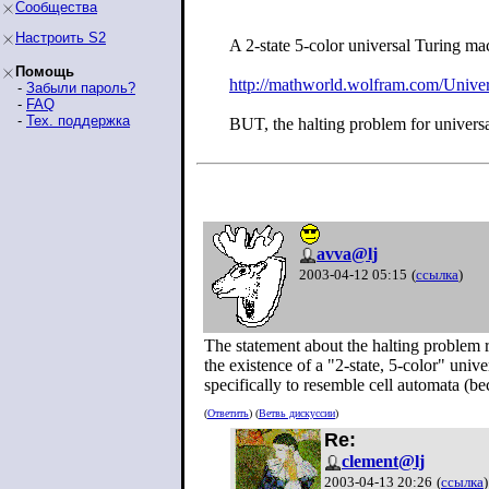
Сообщества
Настроить S2
A 2-state 5-color universal Turing ma
Помощь
http://mathworld.wolfram.com/Unive
-
Забыли пароль?
-
FAQ
-
Тех. поддержка
BUT, the halting problem for univers
avva@lj
2003-04-12 05:15
(
ссылка
)
The statement about the halting problem 
the existence of a "2-state, 5-color" uni
specifically to resemble cell automata (be
(
Ответить
) (
Ветвь дискуссии
)
Re:
clement@lj
2003-04-13 20:26
(
ссылка
)