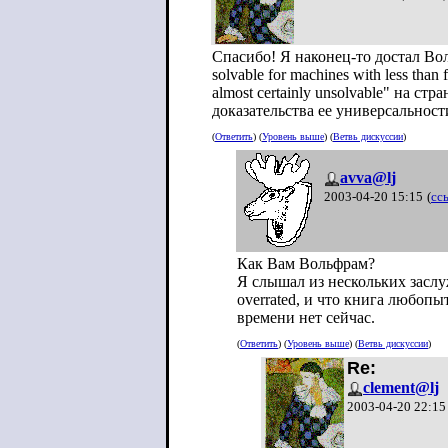
Спасибо! Я наконец-то достал Вол
solvable for machines with less than f
almost certainly unsolvable" на стра
доказательства ее универсальности
(
Ответить
) (
Уровень выше
) (
Ветвь дискуссии
)
avva@lj
2003-04-20 15:15
(
сс
Как Вам Вольфрам?
Я слышал из нескольких заслу
overrated, и что книга любопы
времени нет сейчас.
(
Ответить
) (
Уровень выше
) (
Ветвь дискуссии
)
Re:
clement@lj
2003-04-20 22:15