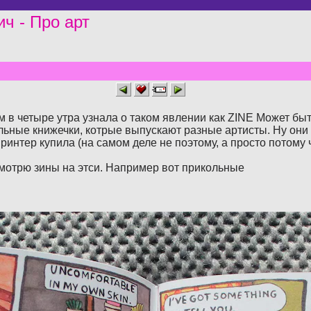
ич - Про арт
в четыре утра узнала о таком явлении как ZINE Может быть 
ьные книжечки, котрые выпускают разные артисты. Ну они с
ринтер купила (на самом деле не поэтому, а просто потому ч
смотрю зины на этси. Например вот прикольные