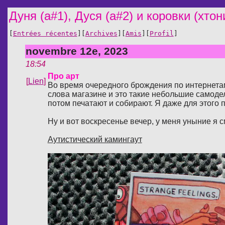
Дуня (а#1), Дуся (а#2) и коровки (хтон
[
Entrées récentes
][
Archives
][
Amis
][
Profil
]
novembre 12e, 2023
18:54
Про арт
[
Lien
]
Во время очередного брождения по интернетам 
слова магазине и это такие небольшие самодел
потом печатают и собирают. Я даже для этого п
Ну и вот воскресенье вечер, у меня уныние я 
Аутистический камингаут