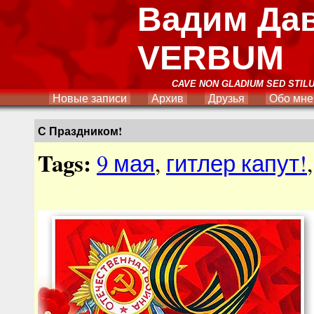
Вадим Да
VERBUM
CAVE NON GLADIUM SED STIL
Новые записи
Архив
Друзья
Обо мне
С Праздником!
Tags:
9 мая
,
гитлер капут!