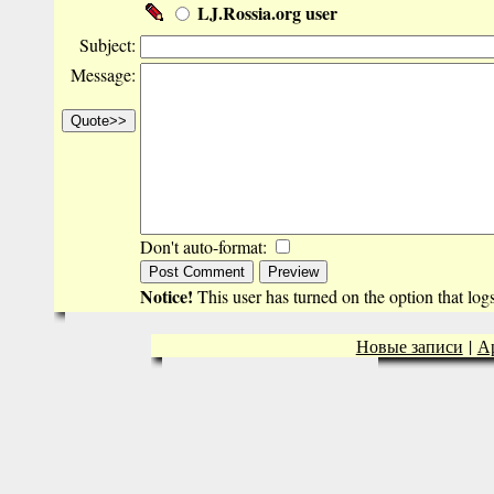
LJ.Rossia.org user
Subject:
Message:
Don't auto-format:
Notice!
This user has turned on the option that lo
Новые записи
|
А