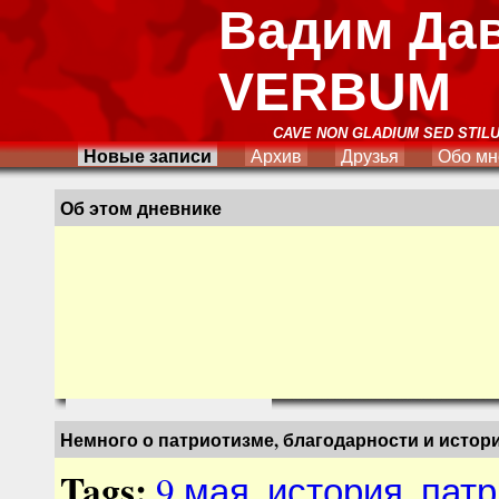
Вадим Да
VERBUM
CAVE NON GLADIUM SED STIL
Новые записи
Архив
Друзья
Обо мн
Об этом дневнике
Немного о патриотизме, благодарности и истори
Tags:
9 мая
,
история
,
патр