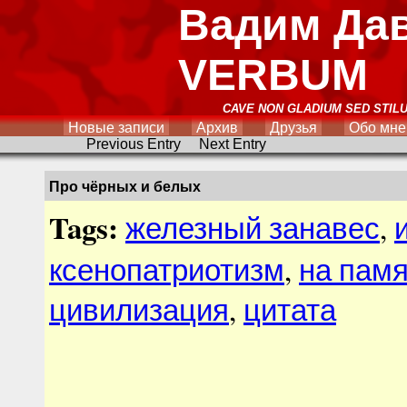
Вадим Да
VERBUM
CAVE NON GLADIUM SED STIL
Новые записи
Архив
Друзья
Обо мне
Previous Entry
Next Entry
Про чёрных и белых
Tags:
железный занавес
,
ксенопатриотизм
,
на памя
цивилизация
,
цитата