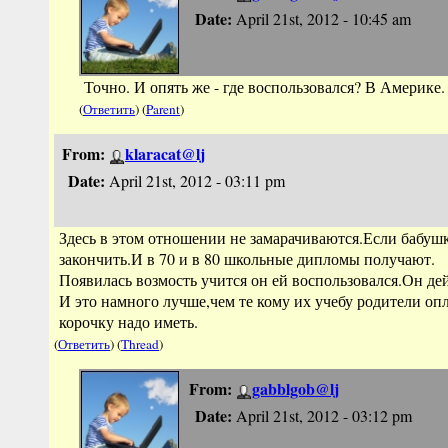
Date:
April 21st, 2012 - 10:45 am
Точно. И опять же - где воспользовался? В Америке.
(
Ответить
) (
Parent
)
From:
klaracat@lj
Date:
April 21st, 2012 - 03:11 pm
Здесь в этом отношении не замарачиваются.Если бабуш
закончить.И в 70 и в 80 школьные дипломы получают.
Появилась возмость учится он ей воспользовался.Он д
И это намного лучше,чем те кому их учебу родители оп
корочку надо иметь.
(
Ответить
) (
Thread
)
From:
gabblgob@lj
Date:
April 21st, 2012 - 03:12 pm