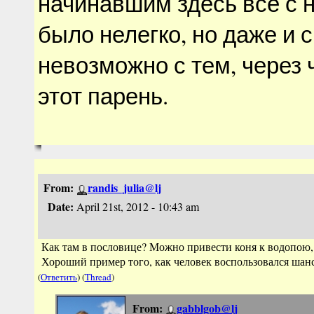
начинавшим здесь все с н
было нелегко, но даже и 
невозможно с тем, через 
этот парень.
From:
randis_julia@lj
Date:
April 21st, 2012 - 10:43 am
Как там в пословице? Можно привести коня к водопою, 
Хороший пример того, как человек воспользовался шанс
(
Ответить
) (
Thread
)
From:
gabblgob@lj