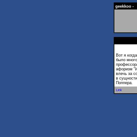
geekkoo -
Вот я когд
было много
профессора
афоризм "И
влечь за с
в сущности
Поппера.
Link