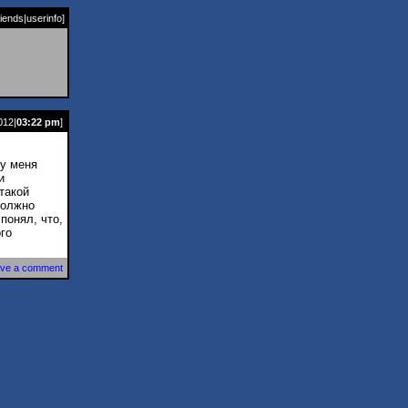
riends
|
userinfo
]
012|
03:22 pm
]
 у меня
и
такой
должно
понял, что,
го
ve a comment