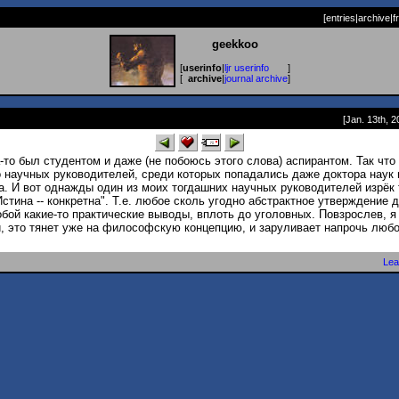
[
entries
|
archive
|
f
geekkoo
[
userinfo
|
ljr userinfo
]
[
archive
|
journal archive
]
[Jan. 13th, 2
а-то был студентом и даже (не побоюсь этого слова) аспирантом. Так что
 научных руководителей, среди которых попадались даже доктора наук 
. И вот однажды один из моих тогдашних научных руководителей изрёк 
стина -- конкретна". Т.е. любое сколь угодно абстрактное утверждение 
обой какие-то практические выводы, вплоть до уголовных. Повзрослев, я 
, это тянет уже на философскую концепцию, и заруливает напрочь любо
Lea