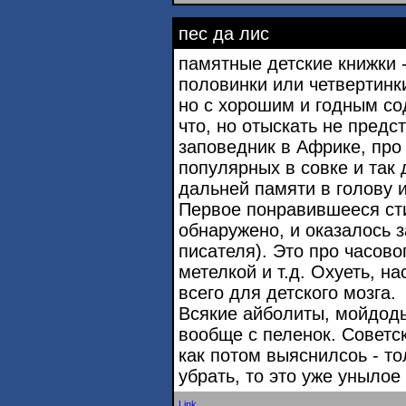
пес да лис
памятные детские книжки -
половинки или четвертинки
но с хорошим и годным с
что, но отыскать не предс
заповедник в Африке, про 
популярных в совке и так 
дальней памяти в голову и
Первое понравившееся ст
обнаружено, и оказалось з
писателя). Это про часовог
метелкой и т.д. Охуеть, н
всего для детского мозга.
Всякие айболиты, мойдоды
вообще с пеленок. Советс
как потом выяснилсоь - т
убрать, то это уже унылое
Link