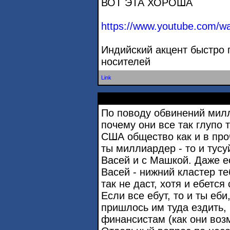
ВОТ ЭТА ХОРОША
https://www.youtube.com/
Индийский акцент быстро 
носителей
Link
По поводу обвинений мил
почему они все так глупо 
США общество как и в про
ты миллиардер - то и тус
Васей и с Машкой. Даже е
Васей - нижний кластер т
так не даст, хотя и ебетс
Если все ебут, то и ты еби
пришлось им туда ездить, 
финансистам (как они воз