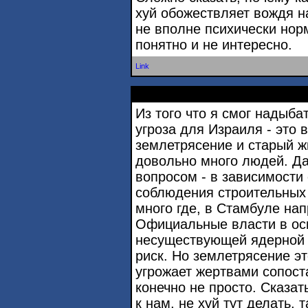
хуй обожествляет вождя н
не вполне психически норм
понятно и не интересно.
Link
Из того что я смог надыба
угроза для Израиля - это
землетрясение и старый ж
довольно много людей. Да
вопросом - в зависимости 
соблюдения строительных 
много где, в Стамбуле на
Официальные власти в ос
несуществующей ядерной б
риск. Но землетрясение э
угрожает жертвами сопост
конечно не просто. Сказат
к нам, не хуй тут делать, 