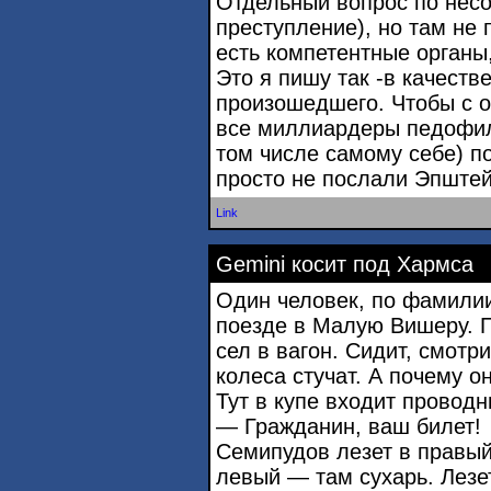
Отдельный вопрос по нес
преступление), но там не п
есть компетентные органы,
Это я пишу так -в качеств
произошедшего. Чтобы с о
все миллиардеры педофил
том числе самому себе) п
просто не послали Эпштей
Link
Gemini косит под Хармса
Один человек, по фамили
поезде в Малую Вишеру. П
сел в вагон. Сидит, смотри
колеса стучат. А почему о
Тут в купе входит проводн
— Гражданин, ваш билет!
Семипудов лезет в правый
левый — там сухарь. Лезе