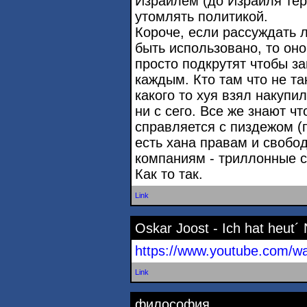
Израилем (до Израиля тер
утомлять политикой.
Короче, если рассуждать л
быть использовано, то оно
просто подкрутят чтобы з
каждым. Кто там что не та
какого то хуя взял накупи
ни с сего. Все же знают чт
справляется с пиздежом (п
есть хана правам и свобод
компаниям - триллонные с
Как то так.
Link
Oskar Joost - Ich hat heut´
https://www.youtube.com/
Link
философия