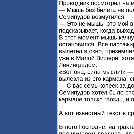
Проводник посмотрел на м
— Мышь без билета не пол
Семипудов возмутился:
— Это не мышь, это мой в
подсказывает, когда выход
В этот момент мышь качну
остановился. Все пассажи
вылетел в окно, приземлил
уже в Малой Вишере, хотя
Ленинградом.
«Вот она, сила мысли!» 
вылезла из его кармана, с
— С вас семь копеек за до
Семипудов хотел было спор
кармане только гвоздь, и
А вот известный текст в с
В лето Господне, на тракт
под нумером двадцать два