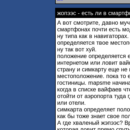
жопээс - есть ли в смартф
А вот смотрите, давно муч
смартфонах почти есть мо
ну типа как в навигаторах.
определяется твое место
ну так вот хуй.
положение определяется 
интернетом или ловит вай
страну и симкарту еще не 
местоположение. пока то 
гостиницы. mapsme начина
когда в списке вайфаев чт
отойти от аэропорта туда 
или отели.
симкарта определяет пол
как бы тоже знает свое по
А где хваленый жэпээс? В
которая ловит прямо спутн