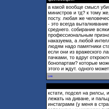
а какой вообще смысл уби
министров и тд? к тому же
посту. любая же человечес
- это всегда выталкивание
среднего. собирание всяк
профессиональным призна
наказуема, а любой интел
людям надо памятники ста
если они из вражеского ла
пачками, то вдруг открою
бонопартам? которые може
этого и ждут. одного может
Link
кстати, подсел на рилсы, и
лежать на диване, и паль
инстаграмм (у меня в стра