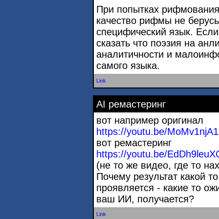
При попытках рифмования 
качество рифмы не берусь 
специфический язык. Если
сказать что поэзия на ан
аналитичности и малоинф
самого языка.
Link
AI ремастеринг
вот например оригинал
https://youtu.be/MoMv1nj
вот ремастеринг
https://youtu.be/EdDh9leu
(не то же видео, где то на
Почему результат какой то
проявляется - какие то о
ваш ИИ, получается?
Link