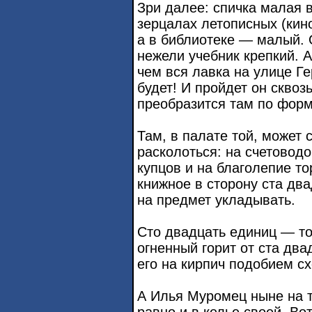
Зри далее: спичка малая 
зерцалах летописных (кин
а в библиотеке — малый. О
нежели учебник крепкий. А
чем вся лавка на улице Г
будет! И пройдет он сквоз
преобразится там по форм
Там, в палате той, может
расколоться: на счетоводо
купцов и на благолепие то
книжное в сторону ста два
на предмет укладывать.
Сто двадцать единиц — то
огненный горит от ста два
его на кирпич подобием сх
А Илья Муромец ныне на 