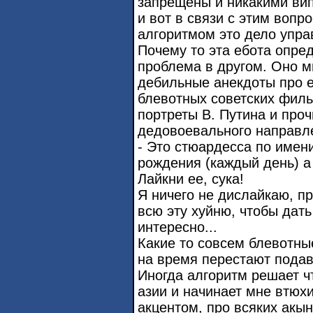
запрещены и никакими вип
и вот в связи с этим вопро
алгоритмом это дело упра
Почему то эта ебота опред
проблема в другом. Оно мн
дебильные анекдоты про е
блевотных советских филь
портреты В. Путина и проч
дедовоевального направл
- Это стюардесса по имен
рождения (каждый день) а 
Лайкни ее, сука!
Я ничего не дислайкаю, п
всю эту хуйню, чтобы дать
интересно...
Какие то совсем блевотны
на время перестают подав
Иногда алгоритм решает чт
азии и начинает мне втюхи
акцентом, про всяких акы