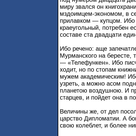
миру звался он книгохран
мздоимцем-экономом, в се
прилавком — купцом. Ибо 
краеугольный, потребен ес
составе ста двадцати ед
Ибо речено: аще запечатл
Мурманского на бересте, т
— «Телефункен». Ибо писч
ходит, но по стопам книжни
мужем академическим! Иб
узреть, а можно асом под
планетою воздушною. И пр
старцев, и пойдет она в п
Величины же, от дел посо
царство Дипломатии. А б
свою колеблет, и более ни