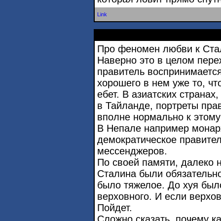
Link
Про феномен любви к Стал
Наверно это в целом переж
правитель воспринимается
хорошего в нем уже то, чт
ебет. В азиатских странах
в Тайланде, портреты пра
вполне нормально к этому
В Непале например монарх
демократическое правител
мессенджеров.
По своей памяти, далеко 
Сталина были обязательно
было тяжелое. До хуя был
верховного. И если верхов
Пойдет.
Сложно сказать, почему ка