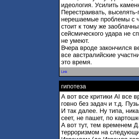
идеология. Усилить камен
Перестраивать, выселять-п
нерешаемые проблемы с ч
стоит к тому же заоблачн
сейсмического удара не сп
не умеют.
Вчера вроде закончился в
все австралийские участни
это время.
Link
гипотеза
А вот все критики AI все в
говно без задач и т.д. Пуз
И так далее. Ну типа, ника
сеет, не пашет, по картош
А вот тут, тем временем Д
терроризмом на следующие