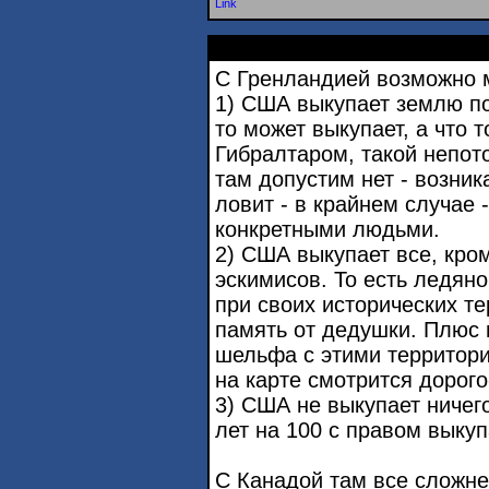
Link
С Гренландией возможно 
1) США выкупает землю по
то может выкупает, а что т
Гибралтаром, такой непо
там допустим нет - возника
ловит - в крайнем случае 
конкретными людьми.
2) США выкупает все, кро
эскимисов. То есть ледян
при своих исторических те
память от дедушки. Плюс 
шельфа с этими территори
на карте смотрится дорого
3) США не выкупает ничег
лет на 100 с правом выку
С Канадой там все сложне