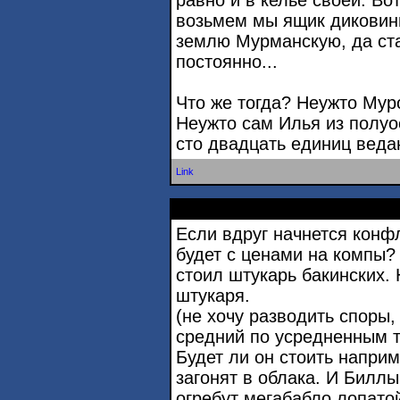
равно и в келье своей. В
возьмем мы ящик диковинн
землю Мурманскую, да ст
постоянно...
Что же тогда? Неужто Мур
Неужто сам Илья из полуо
сто двадцать единиц веда
Link
Если вдруг начнется конф
будет с ценами на компы?
стоил штукарь бакинских. 
штукаря.
(не хочу разводить споры, ч
средний по усредненным 
Будет ли он стоить наприм
загонят в облака. И Биллы
огребут мегабабло лопато