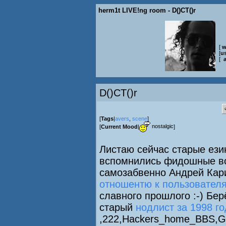
herm1t LIVE!ng room - D()CT()r
[
w
[
us
[
D()CT()r
[
Tags
|
avers
,
scene
]
nostalgic
[
Current Mood
|
]
Листаю сейчас старые ези
вспомнились фидошные вся
самозабвенно Андрей Кар
отношентю к пользовател
славного прошлого :-) Бе
старый
нодлист за 1998 го
,222,Hackers_home_BBS,Gu