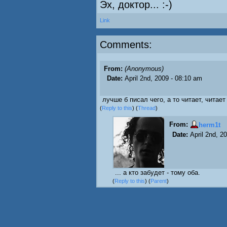
Эх, доктор... :-)
Link
Comments:
From:
(Anonymous)
Date:
April 2nd, 2009 - 08:10 am
лучше б писал чего, а то читает, читает
(
Reply to this
)
(
Thread
)
From:
herm1t
Date:
April 2nd, 2
... а кто забудет - тому оба.
(
Reply to this
)
(
Parent
)