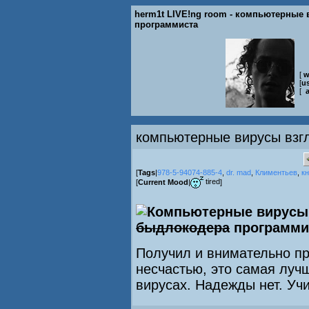
herm1t LIVE!ng room - компьютерные 
программиста
[
w
[
us
[
компьютерные вирусы взг
[
Tags
|
978-5-94074-885-4
,
dr. mad
,
Климентьев
,
кн
tired
[
Current Mood
|
]
Компьютерные вирусы 
быдлокодера
программи
Получил и внимательно пр
несчастью, это самая лучш
вирусах. Надежды нет. Учит