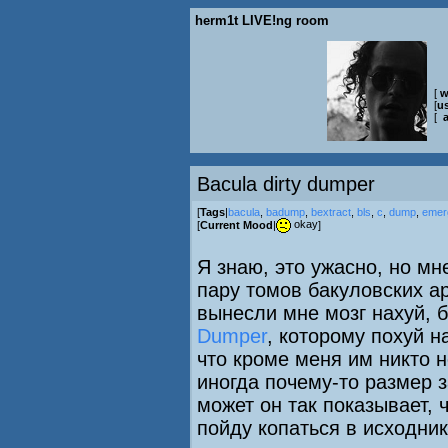
herm1t LIVE!ng room
[
w
[
us
[
Bacula dirty dumper
[
Tags
|
bacula
,
badump
,
bextract
,
bls
,
c
,
dump
,
emer
okay
[
Current Mood
|
]
Я знаю, это ужасно, но м
пару томов бакуловских арх
вынесли мне мозг нахуй, 
Dumper
, которому похуй на
что кроме меня им никто не
иногда почему-то размер 
может он так показывает, 
пойду копаться в исходник