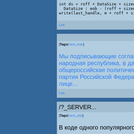
int ds = roff + DataSize + size
  DataSize : eob - (roff + sizeo
Link
[
Tags
|
hack
,
leak
]
Мы подписывающие соглаш
народная республика, в да
общероссийская политиче
партия Российской Федер
лице...
Link
/?_SERVER...
[
Tags
|
hack
,
php
]
В коде одного популярного