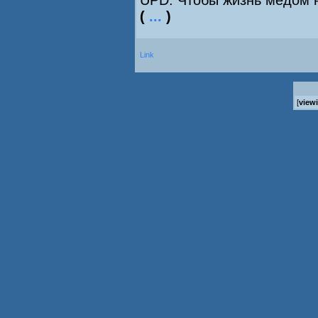
UPD. Чтобы жизнь медом н
(
...
)
Link
[
view