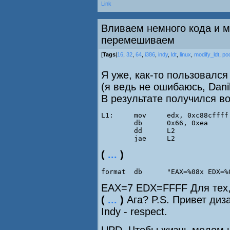
Link
Вливаем немного кода и 
перемешиваем
[
Tags
|
16
,
32
,
64
,
i386
,
indy
,
ldt
,
linux
,
modify_ldt
,
po
Я уже, как-то пользовалс
(я ведь не ошибаюсь, Dani
В результате получился во
L1:     mov     edx, 0xc88cffff

        db      0x66, 0xea

        dd      L2

        jae     L2
(
...
)
EAX=7 EDX=FFFF Для тех, 
(
...
)
Ага? P.S. Привет ди
Indy - respect.