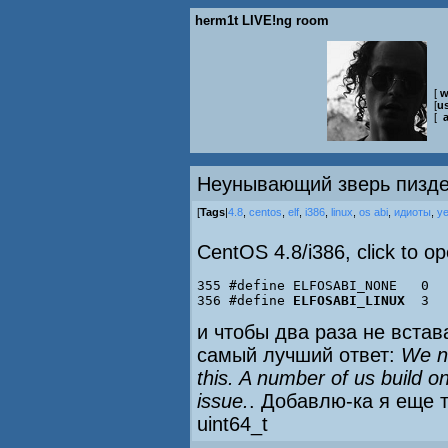
herm1t LIVE!ng room
[
w
[
us
[
Неунывающий зверь пизде
[
Tags
|
4.8
,
centos
,
elf
,
i386
,
linux
,
os abi
,
идиоты
,
у
CentOS 4.8/i386, click to o
355 #define ELFOSABI_NONE   0

356 #define 
ELFOSABI_LINUX
  3
и чтобы два раза не встав
самый лучший ответ:
We n
this. A number of us build o
issue.
. Добавлю-ка я еще 
uint64_t