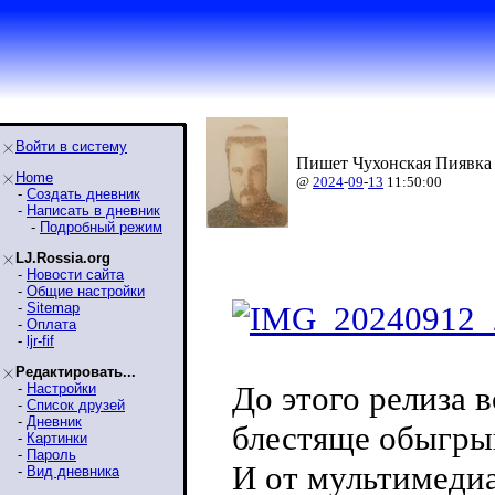
Войти в систему
Пишет Чухонская Пиявка 
Home
@
2024
-
09
-
13
11:50:00
-
Создать дневник
-
Написать в дневник
-
Подробный режим
LJ.Rossia.org
-
Новости сайта
-
Общие настройки
-
Sitemap
-
Оплата
-
ljr-fif
Редактировать...
До этого релиза 
-
Настройки
-
Список друзей
-
Дневник
блестяще обыгры
-
Картинки
-
Пароль
И от мультимеди
-
Вид дневника