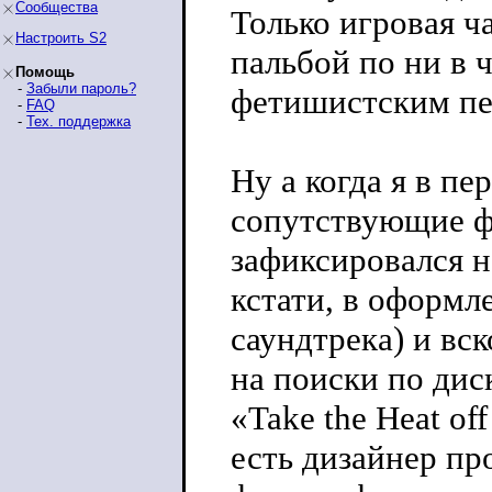
Сообщества
Только игровая ч
Настроить S2
пальбой по ни в
Помощь
-
Забыли пароль?
фетишистским пе
-
FAQ
-
Тех. поддержка
Ну а когда я в п
сопутствующие фа
зафиксировался н
кстати, в оформл
саундтрека) и вс
на поиски по дис
«Take the Heat o
есть дизайнер пр