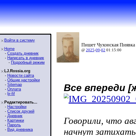
Войти в систему
Пишет Чухонская Пиявка 
Home
@
2025
-
09
-
02
01:15:00
-
Создать дневник
-
Написать в дневник
-
Подробный режим
LJ.Rossia.org
-
Новости сайта
-
Общие настройки
-
Sitemap
Все впереди [
-
Оплата
-
ljr-fif
Редактировать...
-
Настройки
-
Список друзей
-
Дневник
Говорили, что ав
-
Картинки
-
Пароль
начнут затихать 
-
Вид дневника