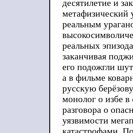
десятилетие и за
метафизический у
реальным урагано
высокосимволиче
реальных эпизода
заканчивая подж
его подожгли шут
а в фильме кова
русскую берёзов
монолог о избе в
разговора о опас
уязвимости мега
катастрофами. По