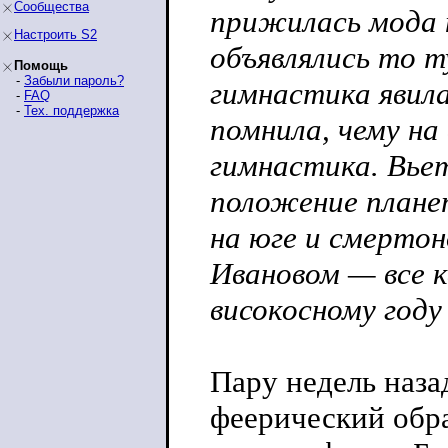
Сообщества
прижилась мода 
Настроить S2
объявлялись то 
Помощь
-
Забыли пароль?
гимнастика явил
-
FAQ
-
Тех. поддержка
помнила, чему на
гимнастика. Вьет
положение планет
на юге и смерто
Ивановом — все 
високосному году
Пару недель наза
феерический обра