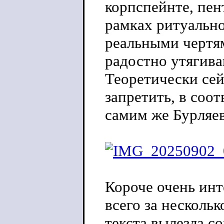
корпспейнте, пе
рамках ритуально
реальными чертям
радостно утягива
Теоретически сей
запретить, в соо
самим же Бурляе
Короче очень ин
всего за несколь
текста вылезла с