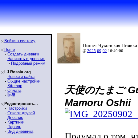
Войти в систему
Пишет Чухонская Пиявка 
Home
@
2025
-
09
-
02
16:40:00
-
Создать дневник
-
Написать в дневник
-
Подробный режим
LJ.Rossia.org
-
Новости сайта
-
Общие настройки
-
Sitemap
天使のたまご Guide 
-
Оплата
-
ljr-fif
Mamoru Oshii
Редактировать...
-
Настройки
-
Список друзей
-
Дневник
-
Картинки
-
Пароль
-
Вид дневника
Подумал о том, ч