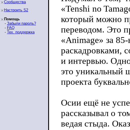
Сообщества
«Tenshi no Tamag
Настроить S2
который можно п
Помощь
-
Забыли пароль?
переводом. Это п
-
FAQ
-
Тех. поддержка
«Animage» за 85-
раскадровками, 
и интервью. Одн
это уникальный 
проекта буквальн
Осии ещё не успе
рассказывал о том
ведая стыда. Ока