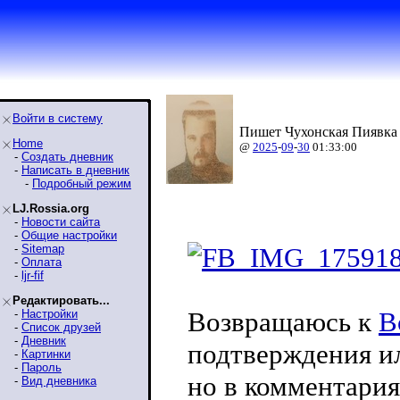
Войти в систему
Пишет Чухонская Пиявка 
Home
@
2025
-
09
-
30
01:33:00
-
Создать дневник
-
Написать в дневник
-
Подробный режим
LJ.Rossia.org
-
Новости сайта
-
Общие настройки
-
Sitemap
-
Оплата
-
ljr-fif
Редактировать...
Возвращаюсь к
В
-
Настройки
-
Список друзей
-
Дневник
подтверждения ил
-
Картинки
-
Пароль
но в комментари
-
Вид дневника