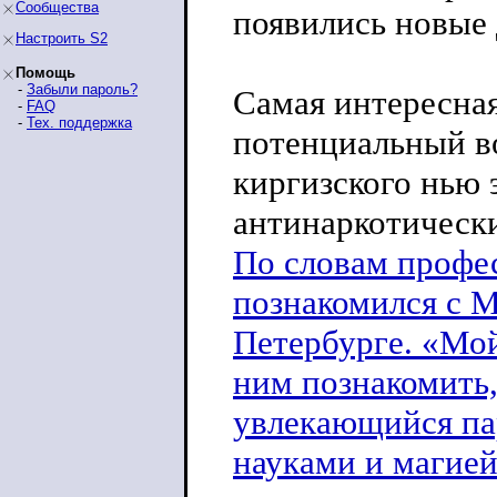
Сообщества
появились новые 
Настроить S2
Помощь
-
Забыли пароль?
Самая интересная
-
FAQ
-
Тех. поддержка
потенциальный во
киргизского нью 
антинаркотическ
По словам профес
познакомился с М
Петербурге. «Мой
ним познакомить,
увлекающийся па
науками и магие