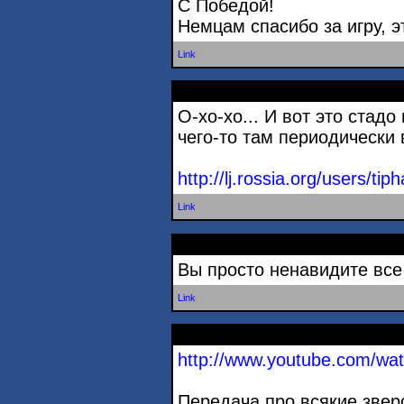
С Победой!
Немцам спасибо за игру, э
Link
О-хо-хо... И вот это стад
чего-то там периодически 
http://lj.rossia.org/users/tip
Link
Вы просто ненавидите все
Link
http://www.youtube.com/w
Передача про всякие звер