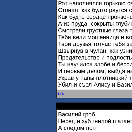
Рот наполнялся горькою с
Стонал, как будто рвутся 
Как будто сердце пронзено
А из пруда, сокрыты глуби
Смотрели грустные глаза 
Тебя вели мошенница и во
Твои друзья тотчас тебя з
Швырнув в чулан, как узни
Предательство и подлость,
Ты научился злобе и бесс
И первым делом, выйдя на
Украв у папы плотницкий т
Убил и съел Алису и Бази
Link
Василий гроб
Несет, и зуб гнилой шатает
А следом поп