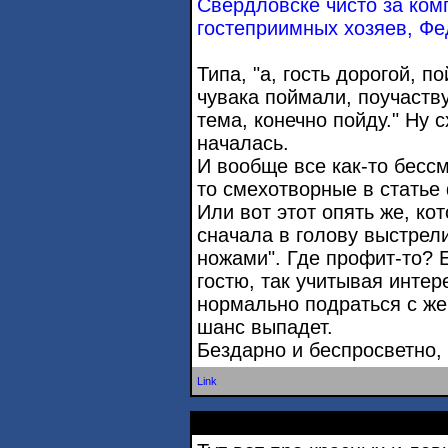
Свердловске чисто за ком
гостеприимных хозяев, Фе
Типа, "а, гость дорогой, п
чувака поймали, поучаству
тема, конечно пойду." Ну 
началась.
И вообще все как-то бесс
то смехотворные в статье
Или вот этот опять же, кот
сначала в голову выстрел
ножами". Где профит-то? 
гостю, так учитывая интер
нормально подраться с же
шанс выпадет.
Бездарно и беспросветно,
Link