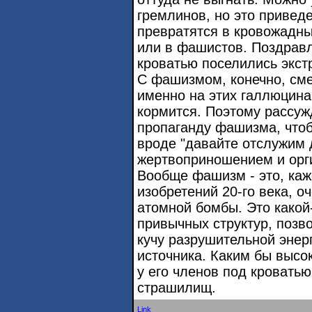
гремлинов, но это приведет
превратятся в кровожадны
или в фашистов. Поздравл
кроватью поселились экст
С фашизмом, конечно, сме
именно на этих галлюцин
кормится. Поэтому рассуж
пропаганду фашизма, чтоб
вроде "давайте отслужим 
жертвоприношением и орги
Вообще фашизм - это, каж
изобретений 20-го века, о
атомной бомбы. Это какой-
привычных структур, поз
кучу разрушительной энер
источника. Каким бы высо
у его членов под кроватью
страшилищ.
Link