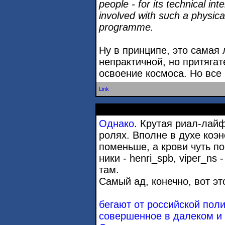
people - for its technical in
involved with such a physic
programme.
Ну в принципе, это самая
непрактичной, но притягат
освоение космоса. Но все 
Link
Однако
. Крутая риал-лайф
ролях. Вполне в духе коэн
поменьше, а крови чуть п
ники - henri_spb, viper_ns 
там.
Самый ад, конечно, вот эт
бегают от российской поли
совершенное в далеком и 