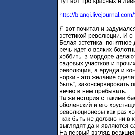
Тут вот про красных и лев
http://blanqi.livejournal.co
Я вот почитал и задумалс
эстетикой революции. И о 
Белая эстетика, понятное
речь идет о всяких болотн
хоббиты в мордоре делаю
садовых участков и прочих
революция, а ерунда и кон
норки - это желание сдела
быть", законсервировать 
вечно в нем пребывать.
Та же история с такими б
оболенский и его хрустящ
революционеры как раз хот
"как быть не должно ни в 
выглядят да и являются с
На первый взгляд реакция