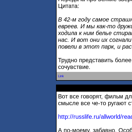
Цитата:
В 42-м году самое страшн
евреев. И мы как-то друж
ходила к ним белье стир
нас. И вот они их согнали
повели в этот парк, и ра
Трудно представить более
сочувствие.
Link
Вот все говорят, фильм дл
смысле все че-то ругают 
http://russlife.ru/allworld/re
А по-моему, забавно. Осо