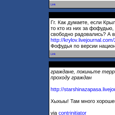
Link
Гг. Как думаете, если Кры
то кто из них за фофудью,
свободно радовались? А в
http://krylov.livejournal.co
Фофудья по версии нацио
Link
граждане, покиньте тер
проходу граждан
http://starshinazapasa.livejo
Хыхыы! Там много хороше
via
contrinitiator