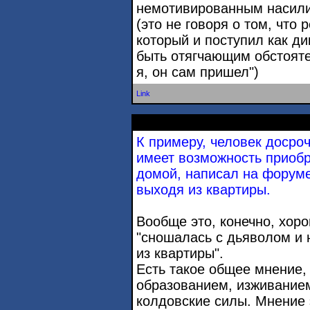
немотивированным насили
(это не говоря о том, что 
который и поступил как ди
быть отягчающим обстояте
я, он сам пришел")
Link
К примеру, человек досро
имеет возможность приоб
домой, написал на форуме
выходя из квартиры.
Вообще это, конечно, хор
"сношалась с дьяволом и 
из квартиры".
Есть такое общее мнение,
образованием, изживанием
колдовские силы. Мнение 