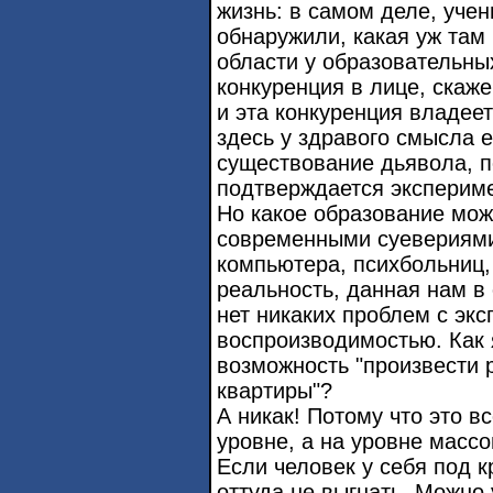
жизнь: в самом деле, учен
обнаружили, какая уж там 
области у образовательны
конкуренция в лице, скаже
и эта конкуренция владеет
здесь у здравого смысла 
существование дьявола, п
подтверждается эксперим
Но какое образование мож
современными суевериями
компьютера, психбольниц,
реальность, данная нам в
нет никаких проблем с эк
воспроизводимостью. Как 
возможность "произвести 
квартиры"?
А никак! Потому что это в
уровне, а на уровне масс
Если человек у себя под к
оттуда не выгнать. Можно