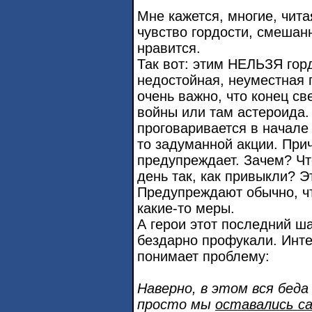
Мне кажется, многие, чита
чувство гордости, смешанн
нравится.
Так вот: этим НЕЛЬЗЯ гор
недостойная, неуместная 
очень важно, что конец св
войны или там астероида.
проговаривается в начале 
то задуманной акции. Прич
предупреждает. Зачем? Ч
день так, как привыкли? 
Предупреждают обычно, ч
какие-то меры.
А герои этот последний ш
бездарно профукали. Инте
понимает проблему:
Наверно, в этом вся беда 
просто мы
оставались с