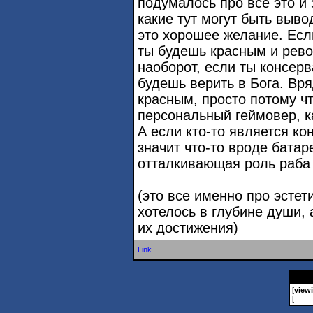
подумалось про все это и 
какие тут могут быть выв
это хорошее желание. Если
ты будешь красным и рево
наоборот, если ты консерв
будешь верить в Бога. Вр
красным, просто потому чт
персональный геймовер, к
А если кто-то является ко
значит что-то вроде батар
отталкивающая роль раба 
(это все именно про эстети
хотелось в глубине души,
их достижения)
Link
[
view
[