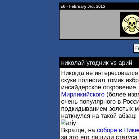
ьб - February 3rd, 2015
Fe
николай угодник vs арий
Никогда не интересовался
скуки полистал томик изб
инсайдерское откровение
Мирликийского
(более изве
очень популярного в Росси
подкидыванием золотых м
наткнулся на такой абзац:
Вкратце, на
соборе в Нике
за это его лишили статуса