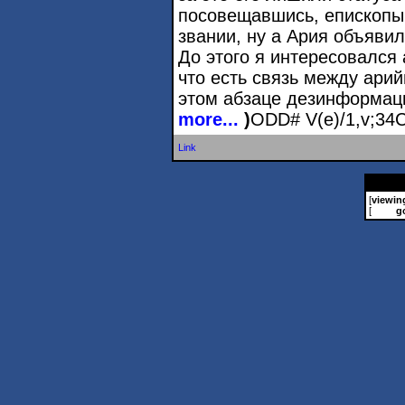
посовещавшись, епископы
звании, ну а Ария объявил
До этого я интересовался 
что есть связь между ари
этом абзаце дезинформаци
more...
)
ODD# V(e)/1,v;34
Link
[
viewin
[
g