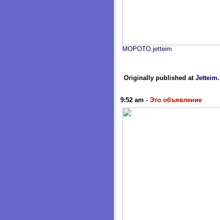
MOPOTO.jetteim
Originally published at
Jetteim
9:52 am
-
Это объявление