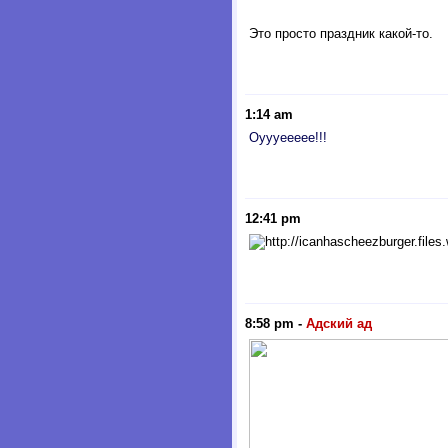
Это просто праздник какой-то.
1:14 am
Оуууеееее!!!
12:41 pm
8:58 pm
-
Адский ад