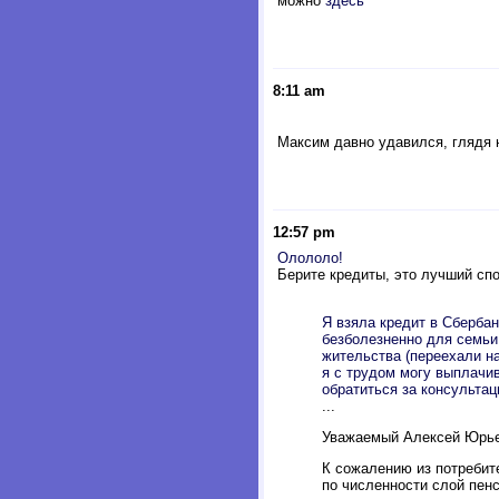
можно
здесь
8:11 am
Максим давно удавился, глядя н
12:57 pm
Олололо!
Берите кредиты, это лучший спос
Я взяла кредит в Сбербан
безболезненно для семьи
жительства (переехали на
я с трудом могу выплачив
обратиться за консультац
...
Уважаемый Алексей Юрье
К сожалению из потребит
по численности слой пен