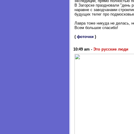
экспедиции, прямо полностью 
В Загорске праздновали "день р
наравне с заводчанами строили
будущих телег про подмосковье
Лавра тоже никуда не делась, н
Всем большое спасибо!
(
фоточки
)
10:49 am
-
Это русские люди