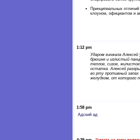
Принципиальных отличий 
клоуном, официантом и а
1:12 pm
Ударом кинжала Алексей 
брюшке и иглистый панци
теплое, сизое, жилистое
остатка. Алексей разгры
во рту противный запах 
желудком, от которого п
1:58 pm
Адский ад
4:39 pm
-
Цитата на тему психо