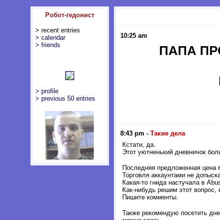
Робот-гедонист
> recent entries
10:25 am
> calendar
> friends
ПАПА ПР
> profile
> previous 50 entries
8:43 pm
-
Такие дела
Кстати, да.
Этот уютненький дневничок боль
Последняя предложенная цена 
Торговля аккаунтами не допыска
Какая-то гнида настучала в Abu
Как-нибудь решим этот вопрос, 
Пишите комменты.
Также рекомендую посетить дн