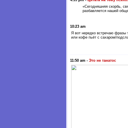
«Сегодняшняя скорбь, св
разбавляется нашей обще
10:23 am
Я вот нередко встречаю фразы ти
или кофе пьёт с сахаром/подсл
11:50 am
-
Это не танатос