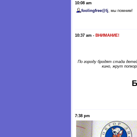
10:08 am
foolingfree@lj
, мы помним!
10:37 am
-
ВНИМАНИЕ!
По городу бродят стада детей
кино, жрут попко
Б
7:38 pm