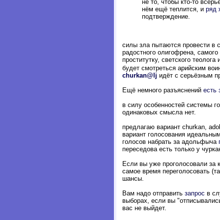
не то, чтобы кто-то всер
нём ещё теплится, и
ряд
подтверждение.
силы зла пытаются провести в с
радостного олигофрена, самого
проститутку, светского теолога
будет смотреться арийским вои
churkan@lj
идёт с серьёзным пр
Ещё немного разъяснений
есть 
в силу особенностей системы го
одинаковых смысла нет.
предлагаю вариант churkan, adol
вариант голосования идеальным;
голосов набрать за адольфыча
переседова есть только у чурка
Если вы уже проголосовали за ко
самое время переголосовать (та
шансы.
Вам надо отправить
запрос
в сл
выборах, если вы "отписывались
вас не выйдет.