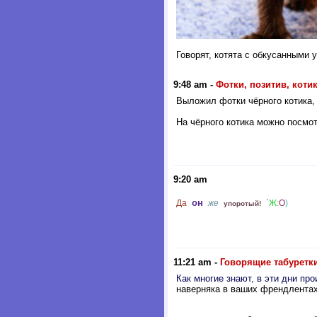
Говорят, котята с обкусанными 
9:48 am
-
Фотки, позитив, коти
Выложил фотки чёрного котика, 
На чёрного котика можно посмо
9:20 am
он
Да
же
`
Ж
:
O
)
упоротый!
11:21 am
-
Говорящие табуретки
Как многие знают, в эти дни п
наверняка в ваших френдлентах