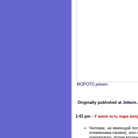
MOPOTO.jetteim
Originally published at
Jetteim
1:43 pm
-
У меня есть пара воп
Человек, не имеющий полн
племянники-свояки), или 
оперировать более крупны