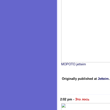
MOPOTO.jetteim
Originally published at
Jetteim
2:02 pm
-
Это лось