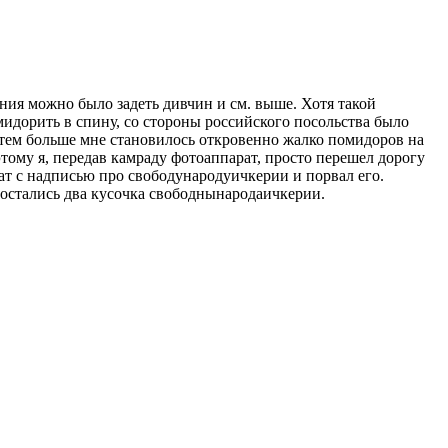
яния можно было задеть дивчин и см. выше. Хотя такой
мидорить в спину, со стороны российского посольства было
е, тем больше мне становилось откровенно жалко помидоров на
тому я, передав камраду фотоаппарат, просто перешел дорогу
кат с надписью про свободународуичкерии и порвал его.
х остались два кусочка свободнынародаичкерии.