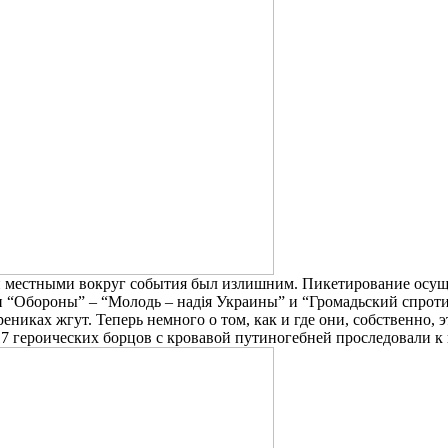
ый местными вокруг события был излишним. Пикетирование осущ
“Обороны” – “Молодь – надiя Украины” и “Громадьский спротив 
ениках жгут. Теперь немного о том, как и где они, собственно, э
17 героических борцов с кровавой путиногебней проследовали к