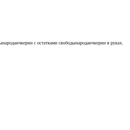
ынародаичкерии с остатками свободынародаичкерии в руках.