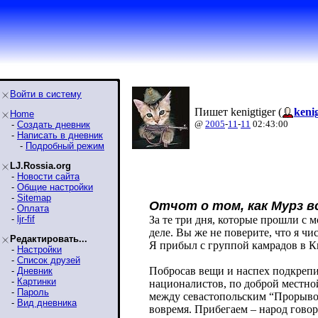
Войти в систему
Пишет kenigtiger (
kenig
Home
@
2005
-
11
-
11
02:43:00
-
Создать дневник
-
Написать в дневник
-
Подробный режим
LJ.Rossia.org
-
Новости сайта
-
Общие настройки
-
Sitemap
Отчот о том, как Мурз в
-
Оплата
-
ljr-fif
За те три дня, которые прошли с 
деле. Вы же не поверите, что я ч
Редактировать...
Я прибыл с группой камрадов в Ки
-
Настройки
-
Список друзей
Побросав вещи и наспех подкрепи
-
Дневник
-
Картинки
националистов, по доброй местной
-
Пароль
между севастопольским “Прорывом
-
Вид дневника
вовремя. Прибегаем – народ говори