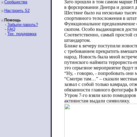
Зато прошли в том самом марше П
Сообщества
в форсировании Днепра и дошел д
Настроить S2
Шествие было на несколько тысяч
спортивного телосложения в штатс
Помощь
Функциональное предназначение он
-
Забыли пароль?
скопом. Особо выдающимся достиж
-
FAQ
-
Тех. поддержка
Соответственно, самый простой сп
штандартом.
Ближе к вечеру поступили новости
с требованием прекратить вмешат
народ. Новость была мной встрече
путинского наймита террориста-ев
это серьезное мероприятие будут 
“Ну, - говорю, - попробовать они м
“Смотри там…” – сказали местные 
зазвал с собой только камрада, 
обязанности главного фотографа
Утром 7-го взяли кило помидоров
активистам выдали символику.