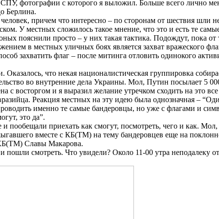
СПУ, фотографии с которого я выложил. Больше всего лично мен
о Берлина.
 человек, причем что интересно – по сторонам от шествия шли
ком. У местных сложилось такое мнение, что это и есть те самы
ых пояснили просто – у них такая тактика. Подождут, пока от т
ением в местных уличных боях является захват вражеского флаг
особ захватить флаг – после митинга отловить одинокого актив
. Оказалось, что некая националистическая группировка собира
ельство во внутренние дела Украины. Мол, Путин посылает 5 00
на с восторгом и я выразил желание утречком сходить на это все
разийца. Реакция местных на эту идею была однозначная – “Один 
проводить именно те самые бандеровцы, но уже с флагами и сим
огут, это да”.
и пообещали приехать как смогут, посмотреть, чего и как. Мол
отжыгавшего вместе с КБ(ТМ) на тему бандеровцев еще на покло
 КБ(ТМ) Славы Макарова.
 и пошли смотреть. Что увидели? Около 11-00 утра неподалеку 