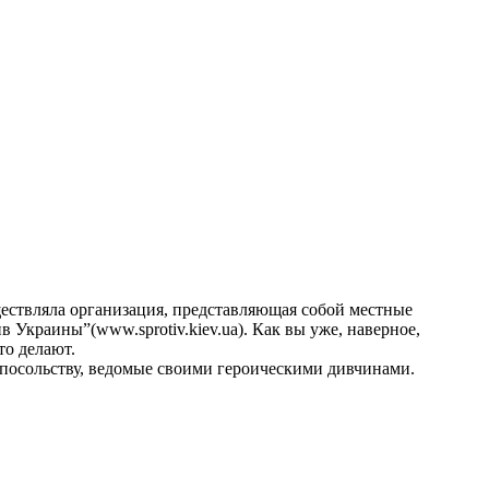
ествляла организация, представляющая собой местные
Украины”(www.sprotiv.kiev.ua). Как вы уже, наверное,
то делают.
 посольству, ведомые своими героическими дивчинами.