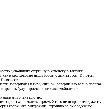
онкостях усвоивших старинную чеченскую тактику
от как надо, храбрые наши борцы с диктатурой! И потом,
ей свежести.
части, повернулся к нему спиной, совершенно верно полагая,
 агитировать будут проезжающих автомобилистов и
а машинами очень плотно.
 строиться и ходить строем. Этого не исправляет даже то,
стория яблочника Митрохина, строившего “Молодежное