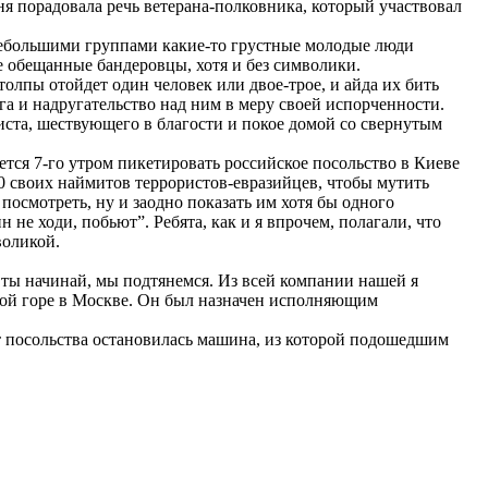
я порадовала речь ветерана-полковника, который участвовал
 небольшими группами какие-то грустные молодые люди
е обещанные бандеровцы, хотя и без символики.
олпы отойдет один человек или двое-трое, и айда их бить
а и надругательство над ним в меру своей испорченности.
иста, шествующего в благости и покое домой со свернутым
ется 7-го утром пикетировать российское посольство в Киеве
0 своих наймитов террористов-евразийцев, чтобы мутить
 посмотреть, ну и заодно показать им хотя бы одного
не ходи, побьют”. Ребята, как и я впрочем, полагали, что
воликой.
, ты начинай, мы подтянемся. Из всей компании нашей я
нной горе в Москве. Он был назначен исполняющим
от посольства остановилась машина, из которой подошедшим