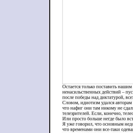
Остается только поставить нашим
ненасильственных действий – пуск
после победы над диктатурой, вс
Словом, идиотизм удался авторам 
что нафиг они там никому не сдал
телезрителей. Если, конечно, тел
Или просто больше негде было вст
Я уже говорил, что основным нед
что временами они все-таки одев