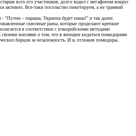
старше всех его участников, долго ходил с мегафоном вокруг
ки активно. Все-таки посольство пикетируем, а не трамвай
 “Путин – параша, Украина будет наша!” и так далее.
кровавленные сквозные раны, которые проделают крепкие
полагается в соответствии с ичкерийскими методами
 своими воплями о том, что в женщин кидаться помидорами
ческих борцов за незалежность. И я, отложив помидоры,