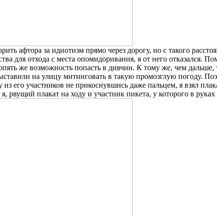
ить афтора за идиотизм прямо через дорогу, но с такого рассто
ва для отхода с места опомидоривания, я от него отказался. По
– опять же возможность попасть в дивчин. К тому же, чем дальш
ыставили на улицу митинговать в такую промозглую погоду. Поэ
у из его участников не прикоснувшись даже пальцем, я взял пла
 я, рвущий плакат на ходу и участник пикета, у которого в рука