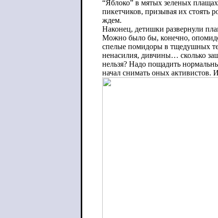
“Яблоко” в мятых зеленых плащах 
пикетчиков, призывая их стоять р
ждем.
Наконец, детишки развернули плак
Можно было бы, конечно, опомидор
спелые помидоры в тщедушных тел
ненасилия, дивчины… сколько за
нельзя? Надо пощадить нормальны
начал снимать оных активистов. И