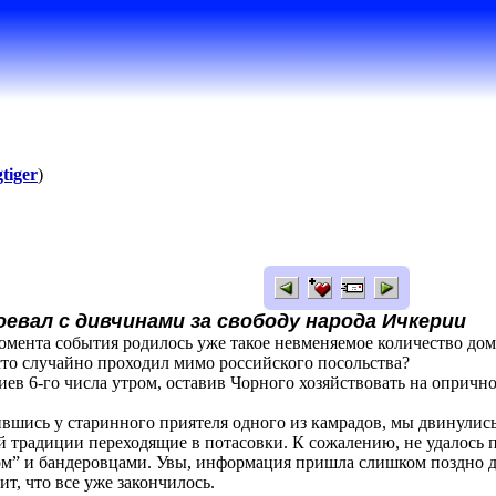
tiger
)
оевал с дивчинами за свободу народа Ичкерии
момента события родилось уже такое невменяемое количество домы
исто случайно проходил мимо российского посольства?
ев 6-го числа утром, оставив Чорного хозяйствовать на опрично
вшись у старинного приятеля одного из камрадов, мы двинулись
 традиции переходящие в потасовки. К сожалению, не удалось п
” и бандеровцами. Увы, информация пришла слишком поздно дл
т, что все уже закончилось.