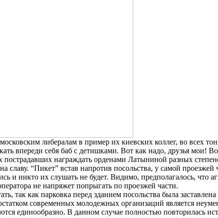
 московским либералам в пример их киевских коллег, во всех т
ать впереди себя баб с детишками. Вот как надо, друзья мои! В
ех пострадавших награждать орденами Латыниной разных степен
на славу. “Пикет” встав напротив посольства, у самой проезжей 
ись и никто их слушать не будет. Видимо, предполагалось, что
еоператора не напряжет попрыгать по проезжей части.
ать, так как парковка перед зданием посольства была заставлен
остатком современных молодежных организаций является неумение
аются единообразно. В данном случае полностью повторилась и