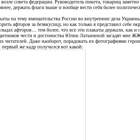
возле совета федерации. Руководитель пикета, товарищ заметно 
овнее, держать флаги выше и вообще вести себя более политичес
аты на тему вмешательства России во внутренние дела Украины -
ить афторов за безвкусицу, но как только я представил себе о
ьцах афторов… тем более, что все эти плакаты держали, как и 
щитников чести и достоинства Юлии Латыниной загадят мне ЖЖ
х читателей. Даже наоборот, порадовать их фотографиями герои
 первый же кадр получился вот какой: