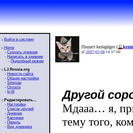
Войти в систему
Пишет kenigtiger (
kenig
Home
@
2007
-
05
-
08
14:57:00
-
Создать дневник
-
Написать в дневник
-
Подробный режим
LJ.Rossia.org
-
Новости сайта
-
Общие настройки
-
Sitemap
-
Оплата
Другой сор
-
ljr-fif
Редактировать...
Мдааа… я, при
-
Настройки
-
Список друзей
-
Дневник
тему того, ком
-
Картинки
-
Пароль
-
Вид дневника