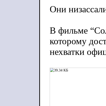
Они низассали
В фильме “Сол
которому дост
нехватки офиц