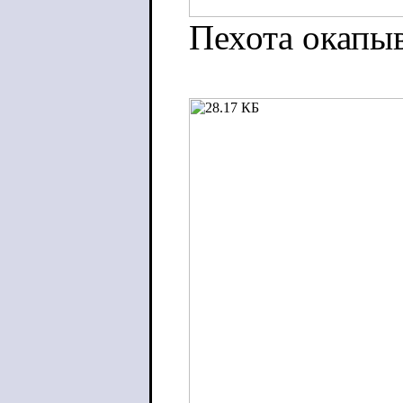
Пехота окапыв