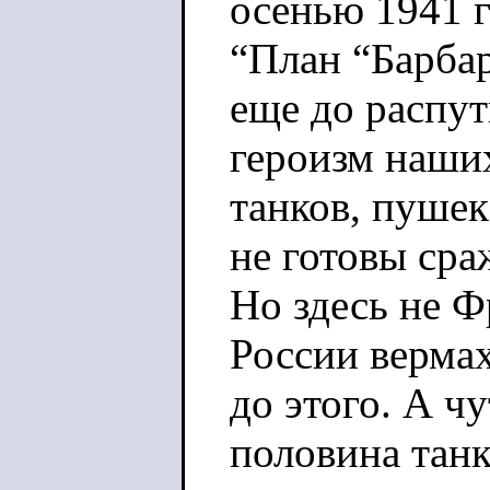
осенью 1941 г
“План “Барбар
еще до распут
героизм наших
танков, пушек
не готовы сра
Но здесь не Ф
России вермах
до этого. А ч
половина танк