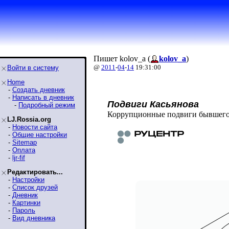
Пишет kolov_a (
kolov_a
)
@
2011
-
04
-
14
19:31:00
Войти в систему
Home
-
Создать дневник
-
Написать в дневник
Подвиги Касьянова
-
Подробный режим
Коррупционные подвиги бывшего
LJ.Rossia.org
-
Новости сайта
-
Общие настройки
-
Sitemap
-
Оплата
-
ljr-fif
Редактировать...
-
Настройки
-
Список друзей
-
Дневник
-
Картинки
-
Пароль
-
Вид дневника