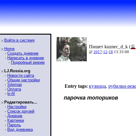
Войти в систему
Пишет kuznec_d_k (
Home
@
2017
-
12
-
18
13:33:00
-
Создать дневник
-
Написать в дневник
-
Подробный режим
LJ.Rossia.org
-
Новости сайта
-
Общие настройки
-
Sitemap
Entry tags:
кузница
,
рубилки-реж
-
Оплата
-
ljr-fif
парочка топориков
Редактировать...
-
Настройки
-
Список друзей
-
Дневник
-
Картинки
-
Пароль
-
Вид дневника