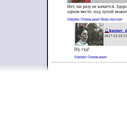
Нет, ни разу не качается. Здо
одном месте, под лупой можно 
(
Ответить
) (
Уровень выше
) (
Ветвь дискуссии
)
kuznec_
2017-12-19 1
Ну, гуд!
(
Ответить
) (
Уровень выше
)