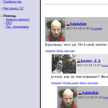
Сообщества
Настроить S2
Помощь
-
Забыли пароль?
-
FAQ
balalajkin
-
Тех. поддержка
2017-12-19 13:45
(
ссылка
)
Красавцы, чего уж. Но я свой люблю 
(
Ответить
) (
Ветвь дискуссии
)
kuznec_d_k
2017-12-19 13:47
(
ссы
кстати, как он там поживает? Желе
(
Ответить
) (
Уровень выше
) (
Ветвь дискуссии
)
balalajkin
2017-12-19 15:10
(
сс