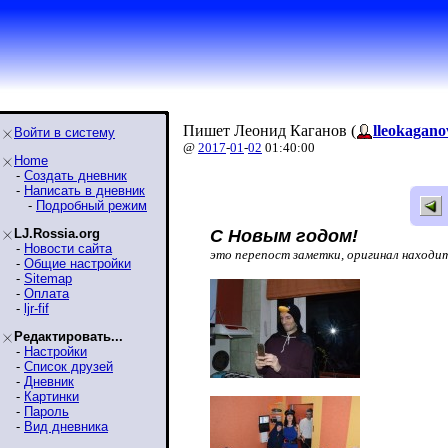
Пишет Леонид Каганов (
lleokagano
Войти в систему
@
2017
-
01
-
02
01:40:00
Home
-
Создать дневник
-
Написать в дневник
-
Подробный режим
LJ.Rossia.org
С Новым годом!
-
Новости сайта
это перепост заметки, оригинал находи
-
Общие настройки
-
Sitemap
-
Оплата
-
ljr-fif
Редактировать...
-
Настройки
-
Список друзей
-
Дневник
-
Картинки
-
Пароль
-
Вид дневника