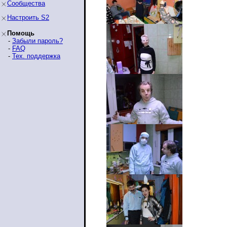
Сообщества
Настроить S2
Помощь
-
Забыли пароль?
-
FAQ
-
Тех. поддержка