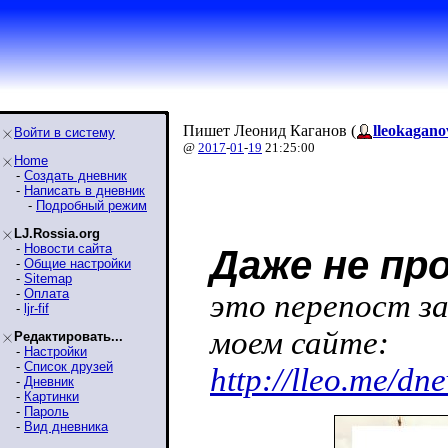
Пишет Леонид Каганов (
lleokagano
Войти в систему
@
2017
-
01
-
19
21:25:00
Home
-
Создать дневник
-
Написать в дневник
-
Подробный режим
LJ.Rossia.org
-
Новости сайта
Даже не пр
-
Общие настройки
-
Sitemap
-
Оплата
это перепост за
-
ljr-fif
моем сайте:
Редактировать...
-
Настройки
-
Список друзей
http://lleo.me/d
-
Дневник
-
Картинки
-
Пароль
-
Вид дневника