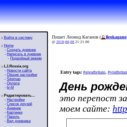
Пишет Леонид Каганов (
lleokagano
Войти в систему
@
2018
-
06
-
08
21:21:00
Home
-
Создать дневник
-
Написать в дневник
-
Подробный режим
LJ.Rossia.org
-
Новости сайта
Entry tags:
#greatbritain
,
#visitbrita
-
Общие настройки
-
Sitemap
День рожде
-
Оплата
-
ljr-fif
это перепост за
Редактировать...
-
Настройки
-
Список друзей
моем сайте:
htt
-
Дневник
-
Картинки
-
Пароль
-
Вид дневника