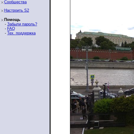
Сообщества
Настроить S2
Помощь
-
Забыли пароль?
-
FAQ
-
Тех. поддержка