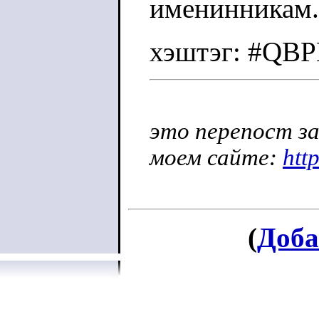
именинникам.
хэштэг: #QB
это перепост за
моем сайте:
htt
(
Доба