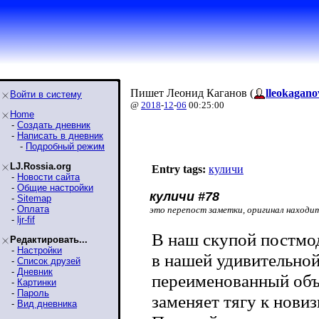
Пишет Леонид Каганов (
lleokagano
Войти в систему
@
2018
-
12
-
06
00:25:00
Home
-
Создать дневник
-
Написать в дневник
-
Подробный режим
LJ.Rossia.org
Entry tags:
куличи
-
Новости сайта
-
Общие настройки
куличи #78
-
Sitemap
-
Оплата
это перепост заметки, оригинал находи
-
ljr-fif
В наш скупой постмо
Редактировать...
-
Настройки
в нашей удивительной
-
Список друзей
-
Дневник
переименованный объ
-
Картинки
-
Пароль
заменяет тягу к новиз
-
Вид дневника