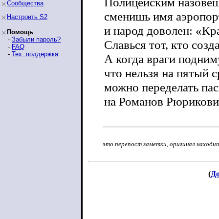
Полицейским назовеш
Сообщества
сменишь имя аэропо
Настроить S2
и народ доволен: «Кр
Помощь
-
Забыли пароль?
Славься тот, кто созд
-
FAQ
-
Тех. поддержка
А когда враги подним
что нельзя на пятый с
можно переделать пас
на Романов Рюрикови
это перепост заметки, оригинал находи
(
До