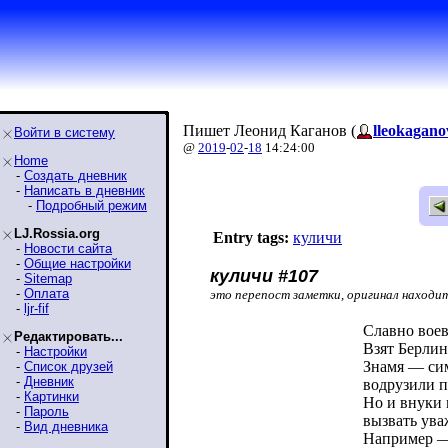
Пишет Леонид Каганов (
lleokagano
Войти в систему
@
2019
-
02
-
18
14:24:00
Home
-
Создать дневник
-
Написать в дневник
-
Подробный режим
LJ.Rossia.org
Entry tags:
куличи
-
Новости сайта
-
Общие настройки
куличи #107
-
Sitemap
-
Оплата
это перепост заметки, оригинал находи
-
ljr-fif
Славно воев
Редактировать...
Взят Берлин
-
Настройки
Знамя — си
-
Список друзей
-
Дневник
водрузили п
-
Картинки
Но и внуки 
-
Пароль
вызвать ува
-
Вид дневника
Например — 