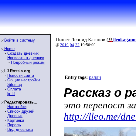
Пишет Леонид Каганов (
lleokagano
Войти в систему
@
2019
-
04
-
22
19:50:00
Home
-
Создать дневник
-
Написать в дневник
-
Подробный режим
LJ.Rossia.org
-
Новости сайта
Entry tags:
ралли
-
Общие настройки
-
Sitemap
Рассказ о р
-
Оплата
-
ljr-fif
это перепост за
Редактировать...
-
Настройки
-
Список друзей
http://lleo.me/dn
-
Дневник
-
Картинки
-
Пароль
-
Вид дневника