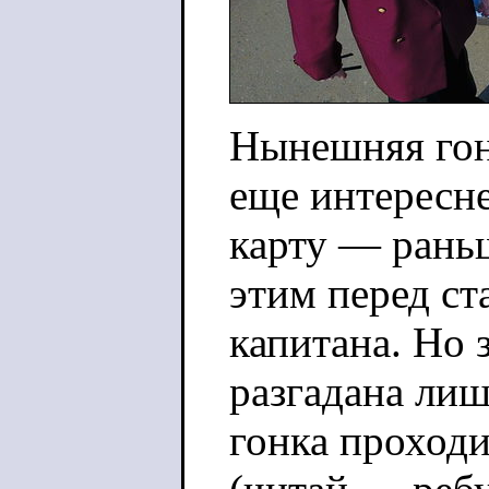
Нынешняя гонк
еще интересне
карту — рань
этим перед ст
капитана. Но 
разгадана лиш
гонка проход