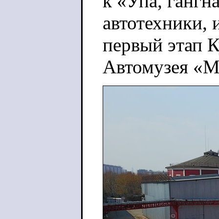
к «Упа, гангн
автотехники, 
первый этап К
Автомузея «М