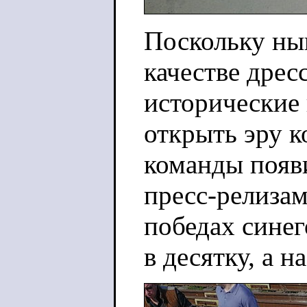
Поскольку ны
качестве дрес
исторические
открыть эру к
команды появи
пресс-релизам
победах сине
в десятку, а н