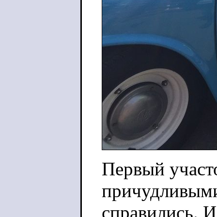
Первый участ
причудливыми
справились. И