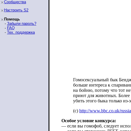
Сообщества
Настроить S2
Помощь
-
Забыли пароль?
-
FAQ
-
Тех. поддержка
Гомосексуальный бык Бендж
больше интереса к спариван
на бойню, потому что тот не
приют для животных. Более 
убить этого быка только из-з
(c)
http://www.bbc.co.uk/russia
Особое условие конкурса:
— если вы гомофоб, следует испо