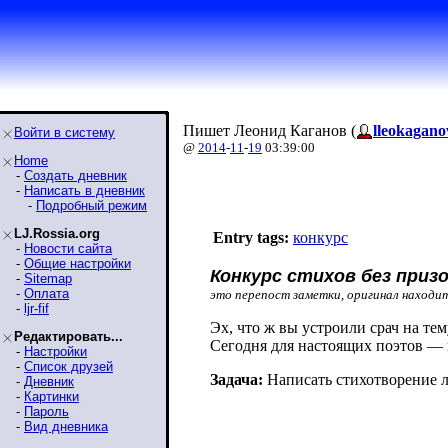
Пишет Леонид Каганов (
lleokagano
Войти в систему
@
2014
-
11
-
19
03:39:00
Home
-
Создать дневник
-
Написать в дневник
-
Подробный режим
LJ.Rossia.org
Entry tags:
конкурс
-
Новости сайта
-
Общие настройки
Конкурс стихов без призо
-
Sitemap
-
Оплата
это перепост заметки, оригинал находи
-
ljr-fif
Эх, что ж вы устроили срач на те
Редактировать...
Сегодня для настоящих поэтов — 
-
Настройки
-
Список друзей
Задача:
Написать стихотворение л
-
Дневник
-
Картинки
-
Пароль
-
Вид дневника