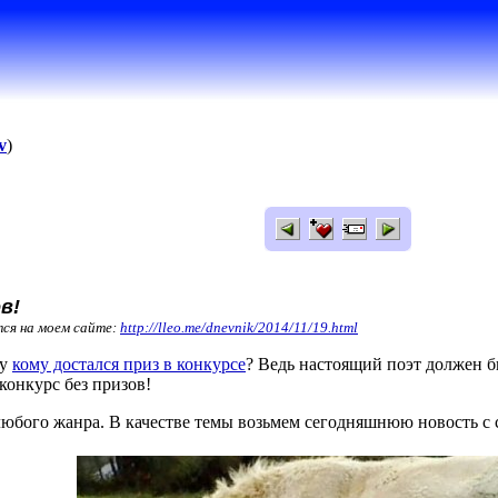
v
)
в!
тся на моем сайте:
http://lleo.me/dnevnik/2014/11/19.html
му
кому достался приз в конкурсе
? Ведь настоящий поэт должен б
конкурс без призов!
юбого жанра. В качестве темы возьмем сегодняшнюю новость с 