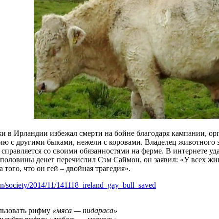
и в Ирландии избежал смерти на бойне благодаря кампании, о
ию с другими быками, нежели с коровами. Владелец животного з
 справляется со своими обязанностями на ферме. В интернете уд
половины денег перечислил Сэм Саймон, он заявил: «У всех жив
а того, что он гей – двойная трагедия».
n/society/201
4/11/141118_ireland_gay_bull_saved
льзовать рифму
«мяса — пидараса»