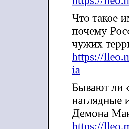
https://lleo
Что такое 
почему Росс
чужих терр
https://lle
ia
Бывают ли 
наглядные 
Демона Мак
https://lle