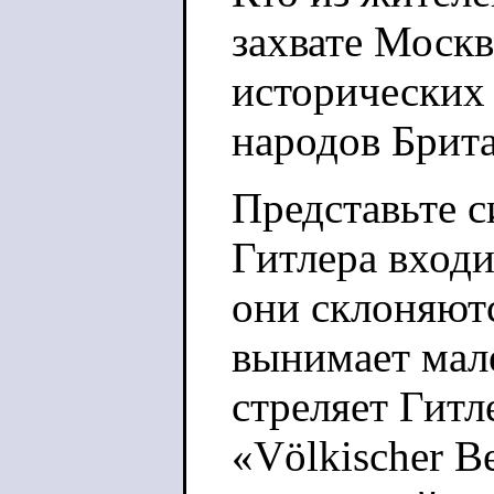
захвате Моск
исторических
народов Брит
Представьте с
Гитлера вход
они склоняютс
вынимает мал
стреляет Гитле
«Völkischer B