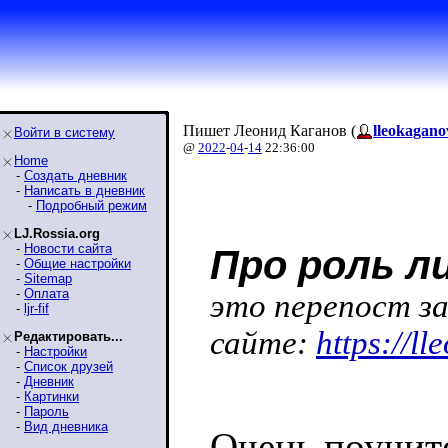
Пишет Леонид Каганов (
lleokagano
Войти в систему
@
2022
-
04
-
14
22:36:00
Home
-
Создать дневник
-
Написать в дневник
-
Подробный режим
LJ.Rossia.org
-
Новости сайта
Про роль л
-
Общие настройки
-
Sitemap
-
Оплата
это перепост за
-
ljr-fif
сайте:
https://l
Редактировать...
-
Настройки
-
Список друзей
-
Дневник
-
Картинки
-
Пароль
-
Вид дневника
Очень поучите