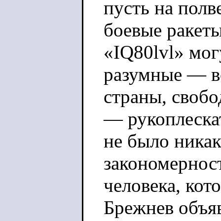
пусть на полв
боевые ракеты
«IQ80lvl» мог
разумные — во
страны, свобо
— рукоплескат
не было ника
закономернос
человека, кот
Брежнев объяв