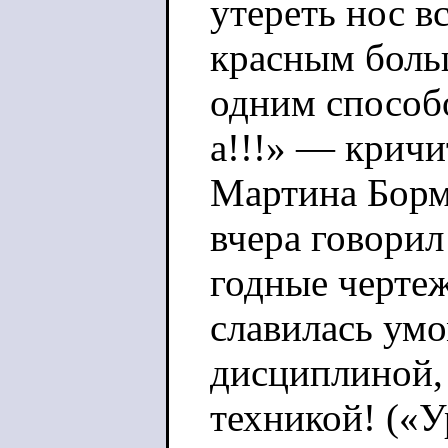
утереть нос в
красным бол
одним способо
а!!!» — кричи
Мартина Борма
вчера говорил
годные чертеж
славилась ум
дисциплиной,
техникой! («У