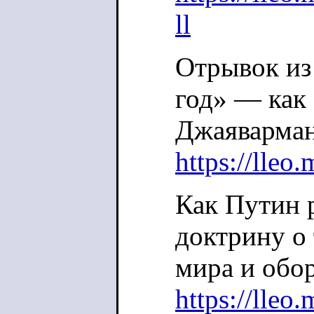
ll
Отрывок из
год» — как 
Джаяварман
https://lleo
Как Путин 
доктрину о
мира и обор
https://lleo