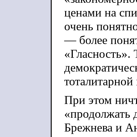
ценами на спи
очень понятно
— более поня
«Гласность». 
демократичес
тоталитарной 
При этом нич
«продолжать д
Брежнева и Ан