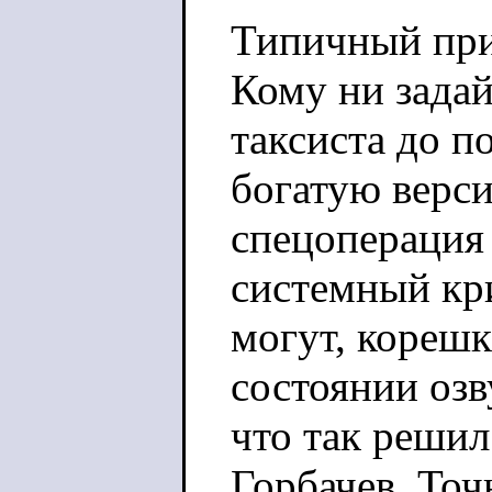
Типичный при
Кому ни зада
таксиста до п
богатую верси
спецоперация
системный кри
могут, корешки
состоянии озв
что так реши
Горбачев. Точ