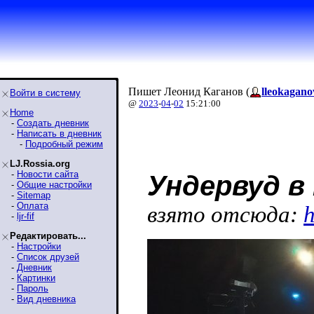
Пишет Леонид Каганов (
lleokagano
Войти в систему
@
2023
-
04
-
02
15:21:00
Home
-
Создать дневник
-
Написать в дневник
-
Подробный режим
LJ.Rossia.org
-
Новости сайта
Ундервуд в
-
Общие настройки
-
Sitemap
-
Оплата
взято отсюда:
h
-
ljr-fif
Редактировать...
-
Настройки
-
Список друзей
-
Дневник
-
Картинки
-
Пароль
-
Вид дневника