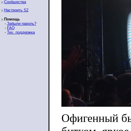
Сообщества
Настроить S2
Помощь
-
Забыли пароль?
-
FAQ
-
Тех. поддержка
Офигенный был