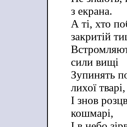
з екрана.
А ті, хто п
закритій ти
Встромляють
сили вищі
Зупинять п
лихої тварі,
І знов розцв
кошмарі,
І в небо зі