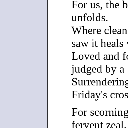
For us, the 
unfolds.
Where cleans
saw it heals
Loved and fo
judged by a
Surrendering
Friday's cros
For scorning 
fervent zeal.