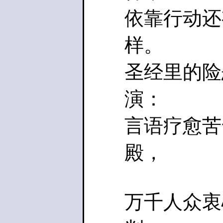
依靠行动还
样。
圣经里的险
演：
言语疗愈苦
殿，
万千人众衷