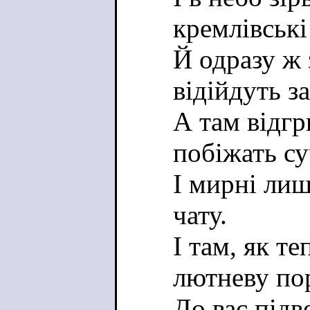
кремлівські
Й одразу ж 
відійдуть з
А там відгр
побіжать су
І мирні лиш
чату.
І там, як те
лютневу по
До вас підв