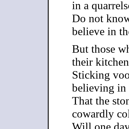
in a quarrels
Do not know
believe in th
But those wh
their kitchen
Sticking voo
believing in 
That the ston
cowardly col
Will one day