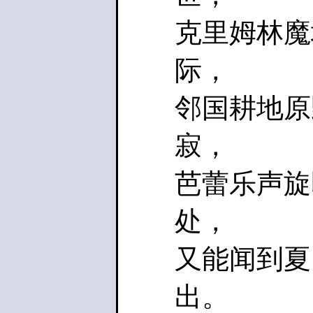
克里姆林魔
际，
邻国耕地原
寂，
芭蕾乐声旋
处，
又能闻到夏
出。