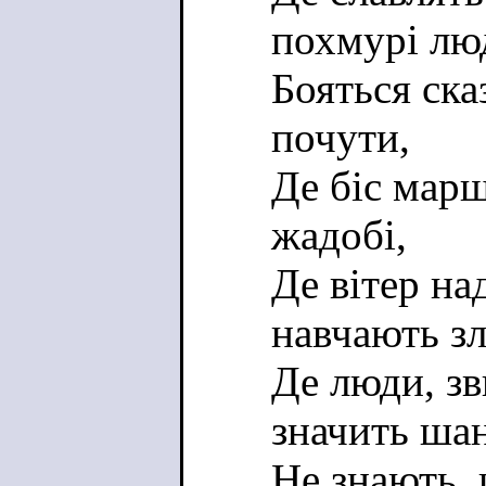
похмурі лю
Бояться сказ
почути,
Де біс марш
жадобі,
Де вітер на
навчають зл
Де люди, зв
значить шан
Не знають, 