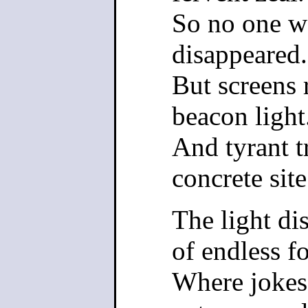
So no one wa
disappeared.
But screens r
beacon light
And tyrant t
concrete site
The light di
of endless fo
Where jokes 