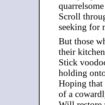
quarrelsome 
Scroll throu
seeking for 
But those w
their kitche
Stick voodoo
holding onto
Hoping that 
of a cowardl
Will restore