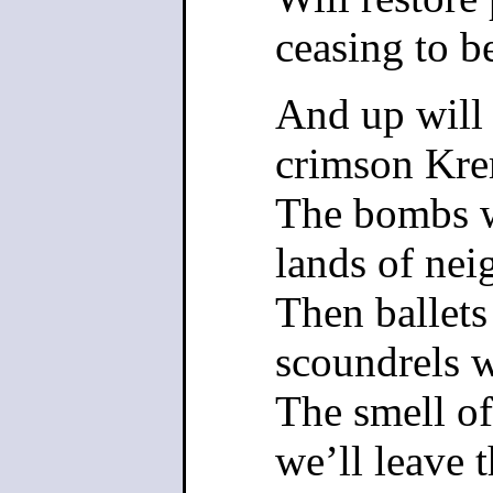
ceasing to be
And up will 
crimson Krem
The bombs w
lands of nei
Then ballets
scoundrels wi
The smell of
we’ll leave t