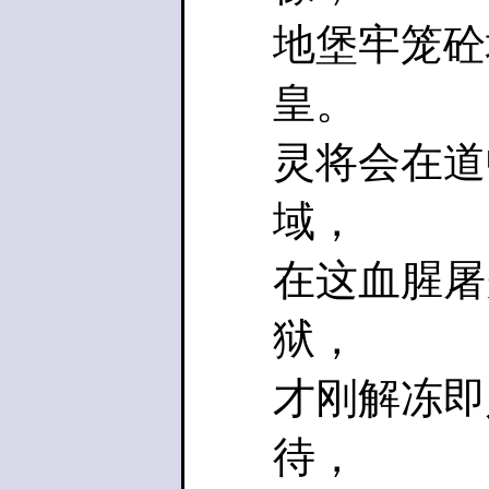
地堡牢笼砼
皇。
灵将会在道
域，
在这血腥屠
狱，
才刚解冻即
待，