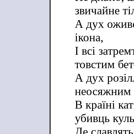
звичайне ті
А дух оживе 
ікона,
І всі затре
товстим бет
А дух розіл
неосяжним 
В країні кат
убивць куль
Де славлять