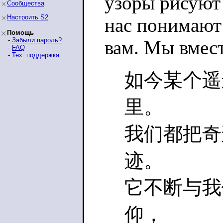
узоры рисуют
Сообщества
Настроить S2
нас понимают 
Помощь
-
Забыли пароль?
вам. Мы вмест
-
FAQ
-
Тех. поддержка
如今某个遥
里。
我们都把奇
迹。
它不断与我
仰，