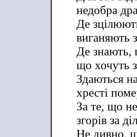
недобра др
Де зцілюют
виганяють з
Де знають, 
що хочуть 
Здаються на
хресті пом
За те, що не
згорів за ді
Не дивно, 