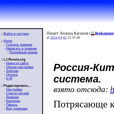
Пишет Леонид Каганов (
lleokagano
Войти в систему
@
2024
-
03
-
02
23:35:00
Home
-
Создать дневник
-
Написать в дневник
-
Подробный режим
LJ.Rossia.org
-
Новости сайта
Россия-Кит
-
Общие настройки
-
Sitemap
-
Оплата
система.
-
ljr-fif
Редактировать...
взято отсюда:
h
-
Настройки
-
Список друзей
-
Дневник
Потрясающе к
-
Картинки
-
Пароль
-
Вид дневника