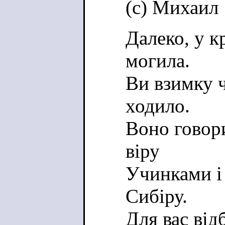
(c) Михаил
Далеко, у к
могила.
Ви взимку ч
ходило.
Воно говори
віру
Учинками і
Сибіру.
Для вас від