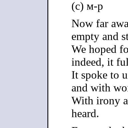
(c) м-р
Now far away
empty and st
We hoped for
indeed, it ful
It spoke to u
and with wo
With irony a
heard.