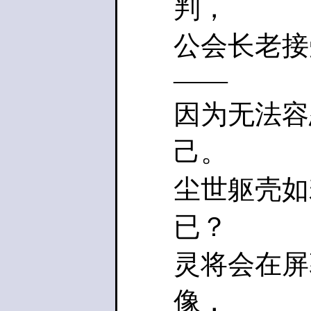
判，
公会长老接
——
因为无法容
己。
尘世躯壳如
已？
灵将会在屏
像，