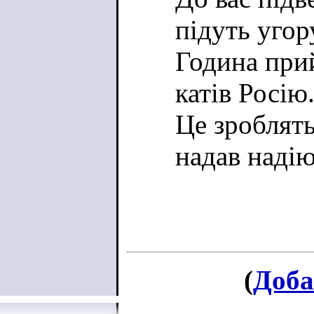
підуть угору
Година прий
катів Росію
Це зроблять
надав надію
(
Доба