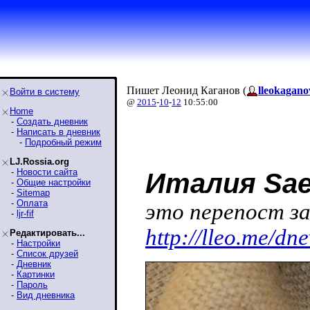
Пишет Леонид Каганов (
lleokagano
Войти в систему
@
2015
-
10
-
12
10:55:00
Home
-
Создать дневник
-
Написать в дневник
-
Подробный режим
LJ.Rossia.org
-
Новости сайта
Италия Sae
-
Общие настройки
-
Sitemap
-
Оплата
это перепост за
-
ljr-fif
http://lleo.me/dn
Редактировать...
-
Настройки
-
Список друзей
-
Дневник
-
Картинки
-
Пароль
-
Вид дневника