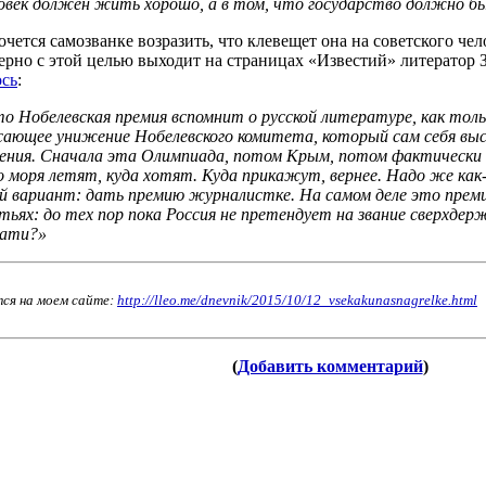
ловек должен жить хорошо, а в том, что государство должно б
очется самозванке возразить, что клевещет она на советского ч
рно с этой целью выходит на страницах «Известий» литератор З
ось
:
то Нобелевская премия вспомнит о русской литературе, как толь
сающее унижение Нобелевского комитета, который сам себя выс
жения. Сначала эта Олимпиада, потом Крым, потом фактически
о моря летят, куда хотят. Куда прикажут, вернее. Надо же ка
й вариант: дать премию журналистке. На самом деле это премия
атьях: до тех пор пока Россия не претендует на звание сверхде
тати?»
тся на моем сайте:
http://lleo.me/dnevnik/2015/10/12_vsekak
unasnagrelke.html
(
Добавить комментарий
)