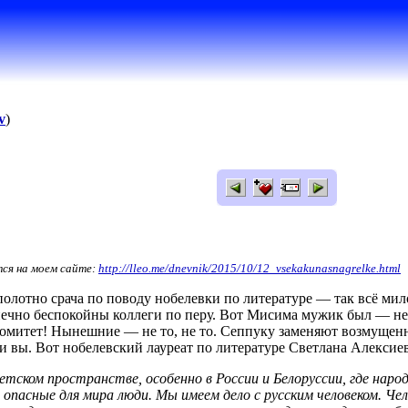
v
)
тся на моем сайте:
http://lleo.me/dnevnik/2015/10/12_vsekak
unasnagrelke.html
лотно срача по поводу нобелевки по литературе — так всё мило
ечно беспокойны коллеги по перу. Вот Мисима мужик был — не д
омитет! Нынешние — не то, не то. Сеппуку заменяют возмущен
 и вы. Вот нобелевский лауреат по литературе Светлана Алекси
тском пространстве, особенно в России и Белоруссии, где народ
 опасные для мира люди. Мы имеем дело с русским человеком. Чел