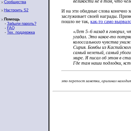
великости не в том, что че
Сообщества
Настроить S2
И на эти обидные слова конечно х
заслуживает своей награды. Приме
Помощь
пошло не так,
как-то само вырвал
-
Забыли пароль?
-
FAQ
«Лет 5–6 назад я говорил, ч
-
Тех. поддержка
угадал. Это какое-то потря
колоссального чувства уни
Сирия. Бомбы из Каспийског
самый нелепый, самый убоги
мире. Я писал об этом в ст
Где там наши подлодки, кс
это перепост заметки, оригинал находи