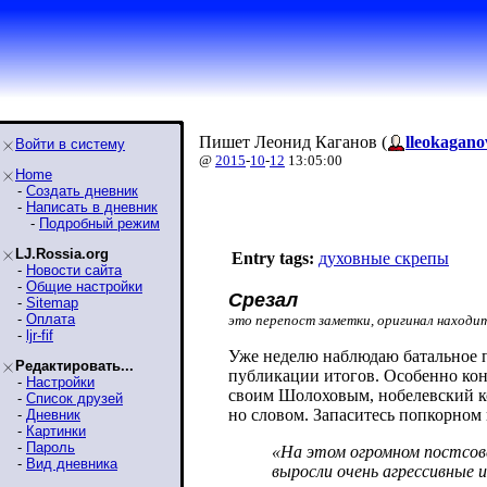
Пишет Леонид Каганов (
lleokagano
Войти в систему
@
2015
-
10
-
12
13:05:00
Home
-
Создать дневник
-
Написать в дневник
-
Подробный режим
LJ.Rossia.org
Entry tags:
духовные скрепы
-
Новости сайта
-
Общие настройки
Срезал
-
Sitemap
-
Оплата
это перепост заметки, оригинал находи
-
ljr-fif
Уже неделю наблюдаю батальное по
Редактировать...
публикации итогов. Особенно кон
-
Настройки
своим Шолоховым, нобелевский к
-
Список друзей
но словом. Запаситесь попкорном
-
Дневник
-
Картинки
-
Пароль
«На этом огромном постсове
-
Вид дневника
выросли очень агрессивные и