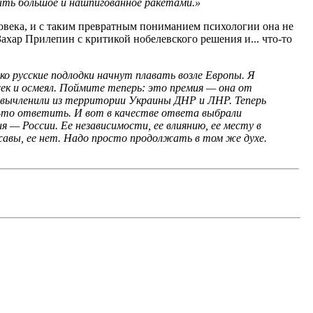
ыть большое и нашпигованное ракетами.»
еловека, и с таким превратным пониманием психологии она не
ахар Прилепин с критикой нобелевского решения и... что-то
ко русские подлодки начнут плавать возле Европы. Я
ек и осмеял. Поймите теперь: это премия — она от
 вычленили из территории Украины ДНР и ЛНР. Теперь
к-то ответить. И вот в качестве ответа выбрали
 — России. Ее независимости, ее влиянию, ее месту в
ржавы, ее нет. Надо просто продолжать в том же духе.