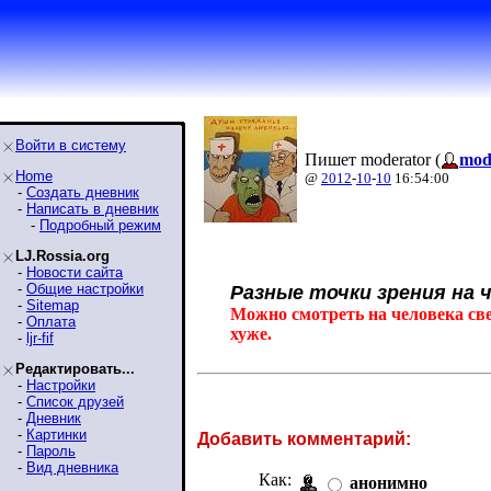
Войти в систему
Пишет moderator (
mod
Home
@
2012
-
10
-
10
16:54:00
-
Создать дневник
-
Написать в дневник
-
Подробный режим
LJ.Rossia.org
-
Новости сайта
-
Общие настройки
Разные точки зрения на ч
-
Sitemap
Можно смотреть на человека свер
-
Оплата
хуже.
-
ljr-fif
Редактировать...
-
Настройки
-
Список друзей
-
Дневник
-
Картинки
Добавить комментарий:
-
Пароль
-
Вид дневника
Как:
анонимно