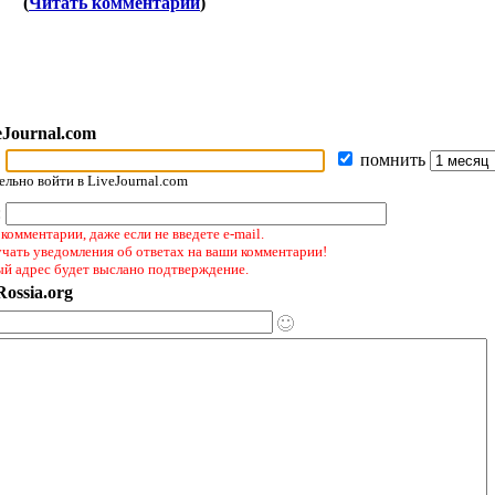
(
Читать комментарии
)
eJournal.com
помнить
льно войти в LiveJournal.com
:
комментарии, даже если не введете e-mail.
учать уведомления об ответах на ваши комментарии!
ый адрес будет выслано подтверждение.
ossia.org