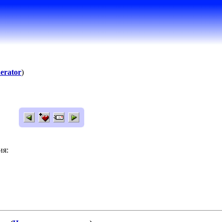
erator
)
ия: