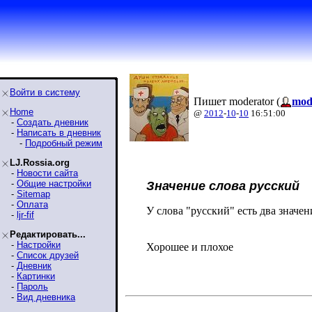
Войти в систему
Пишет moderator (
mod
Home
@
2012
-
10
-
10
16:51:00
-
Создать дневник
-
Написать в дневник
-
Подробный режим
LJ.Rossia.org
-
Новости сайта
-
Общие настройки
Значение слова русский
-
Sitemap
-
Оплата
У слова "русский" есть два значен
-
ljr-fif
Редактировать...
-
Настройки
Хорошее и плохое
-
Список друзей
-
Дневник
-
Картинки
-
Пароль
-
Вид дневника