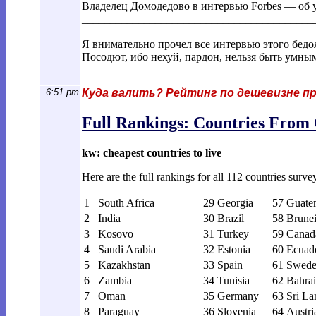
Владелец Домодедово в интервью Forbes — об у
________________________________________
_
Я внимательно прочел все интервью этого бедо
Посодют, ибо нехуй, пардон, нельзя быть умны
6:51 pm
Куда валить? Рейтинг по дешевизне пр
Full Rankings: Countries From 
kw: cheapest countries to live
Here are the full rankings for all 112 countries sur
1
South Africa
29
Georgia
57
Guate
2
India
30
Brazil
58
Brune
3
Kosovo
31
Turkey
59
Canad
4
Saudi Arabia
32
Estonia
60
Ecuad
5
Kazakhstan
33
Spain
61
Swed
6
Zambia
34
Tunisia
62
Bahra
7
Oman
35
Germany
63
Sri La
8
Paraguay
36
Slovenia
64
Austri