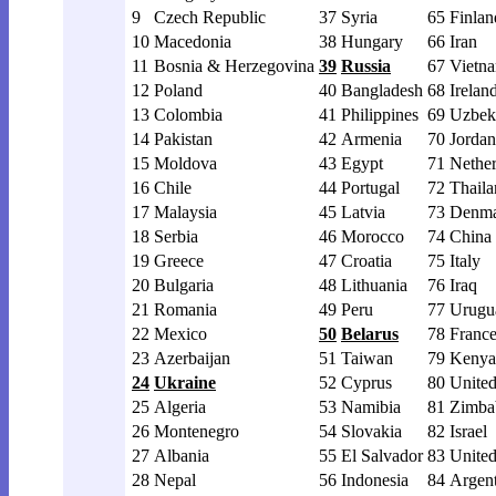
9
Czech Republic
37
Syria
65
Finlan
10
Macedonia
38
Hungary
66
Iran
11
Bosnia & Herzegovina
39
Russia
67
Vietn
12
Poland
40
Bangladesh
68
Irelan
13
Colombia
41
Philippines
69
Uzbek
14
Pakistan
42
Armenia
70
Jordan
15
Moldova
43
Egypt
71
Nether
16
Chile
44
Portugal
72
Thaila
17
Malaysia
45
Latvia
73
Denm
18
Serbia
46
Morocco
74
China
19
Greece
47
Croatia
75
Italy
20
Bulgaria
48
Lithuania
76
Iraq
21
Romania
49
Peru
77
Urugu
22
Mexico
50
Belarus
78
Franc
23
Azerbaijan
51
Taiwan
79
Kenya
24
Ukraine
52
Cyprus
80
United
25
Algeria
53
Namibia
81
Zimb
26
Montenegro
54
Slovakia
82
Israel
27
Albania
55
El Salvador
83
United
28
Nepal
56
Indonesia
84
Argent