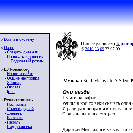
Войти в систему
Пишет pamupec (
pamu
Home
@
2010
-
03
-
09
22:07:00
-
Создать дневник
-
Написать в дневник
-
Подробный режим
LJ.Rossia.org
-
Новости сайта
-
Общие настройки
Музыка:
Sol Invictus - In A Silent 
-
Sitemap
-
Оплата
Они везде
-
ljr-fif
Ну что на нафиг.
Редактировать...
Решил в кои то веки скачать один
-
Настройки
И ради разнообразия взглянул при
-
Список друзей
-
Дневник
С экрана на меня смотрел...
-
Картинки
-
Пароль
-
Вид дневника
Дорогой Мицгол, я в курсе, что т