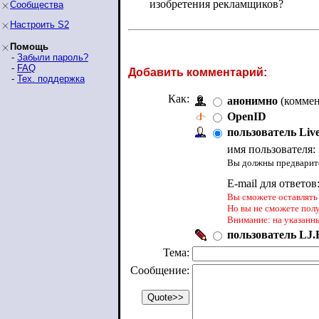
изобретения рекламщиков?
Сообщества
Настроить S2
Помощь
-
Забыли пароль?
-
FAQ
Добавить комментарий:
-
Тех. поддержка
Как:
анонимно
(коммен
OpenID
пользователь Liv
имя пользователя:
Вы должны предварите
E-mail для ответов
Вы сможете оставлять 
Но вы не сможете пол
Внимание: на указанн
пользователь LJ.R
Тема:
Сообщение: