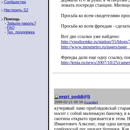
Сообщества
лежать посереди станции. Милиция
Настроить S2
Просьба ко всем свидетелями про
Помощь
-
Забыли пароль?
Просьба ко всем френдам - сдела
-
FAQ
-
Тех. поддержка
Вот две ссылки уже найдено:
http://vpodzemke.ru/station/55/blogs/
http://www.mosmetro.ru/pages/page_
Френды дали еще одну ссылку, п
http://lenta.ru/news/2007/10/25/camer
negri_poshli@lj
2009-02-21 09:50
(
ссылка
)
кучерявай ламо приблядовскай старая
носит с собой маленькую баночку, в к
скотина открыто признается в этом. 
Имантович Алкснис, еще одна шелудив
горбоносый пес нюхает ботинки. Как,