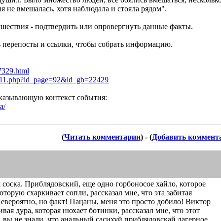
 не вмешалась, хотя наблюдала и стояла рядом".
сшествия - подтвердить или опровергнуть данные факты.
ть перепосты и ссылки, чтобы собрать информацию.
73
29.html
11.ph
p?id_page=92&id_gb=22429
оказывающую контекст события:
a/
(
Читать комментарии
) - (
Добавить коммент
 соска. Приблядовский, еще одно горбоносое хайло, которое
оторую схаркивает сопли, рассказал мне, что эта забитая
Невероятно, но факт! Пацаны, меня это просто добило! Виктор
ая дура, которая нюхает ботинки, рассказал мне, что этот
 вы не знали, что анальный сасихуй приблядовскай лагерное