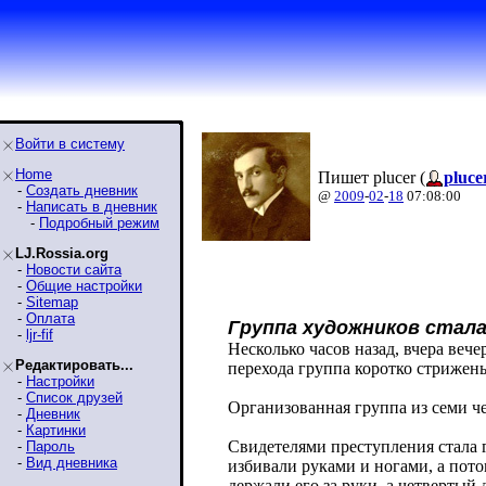
Войти в систему
Home
Пишет plucer (
pluce
-
Создать дневник
@
2009
-
02
-
18
07:08:00
-
Написать в дневник
-
Подробный режим
LJ.Rossia.org
-
Новости сайта
-
Общие настройки
-
Sitemap
-
Оплата
Группа художников стал
-
ljr-fif
Несколько часов назад, вчера вече
Редактировать...
перехода группа коротко стрижен
-
Настройки
-
Список друзей
Организованная группа из семи че
-
Дневник
-
Картинки
Свидетелями преступления стала 
-
Пароль
-
Вид дневника
избивали руками и ногами, а пото
держали его за руки, а четвертый