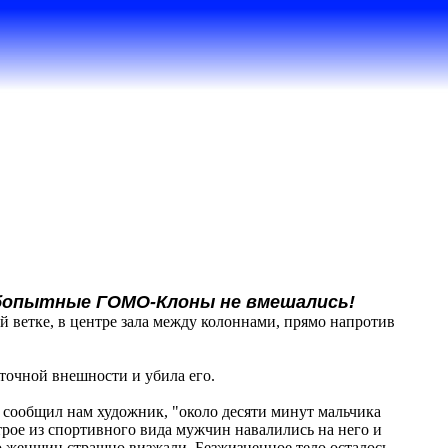
юбопытные ГОМО-Клоны не вмешались!
ой ветке, в центре зала между колоннами, прямо напротив
сточной внешности и убила его.
 сообщил нам художник, "около десяти минут мальчика
 трое из спортивного вида мужчин навалились на него и
ко женщин страшно визжали. Безжизненное тело осталось