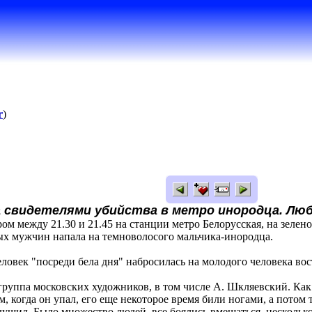
r
)
а свидетелями убийства в метро инородца. Л
ром между 21.30 и 21.45 на станции метро Белорусская, на зелен
ых мужчин напала на темноволосого мальчика-инородца.
ловек "посреди бела дня" набросилась на молодого человека во
группа московских художников, в том числе А. Шкляевский. Как
м, когда он упал, его еще некоторое время били ногами, а потом
 душил. Было множество людей, все боялись вмешаться, несколь