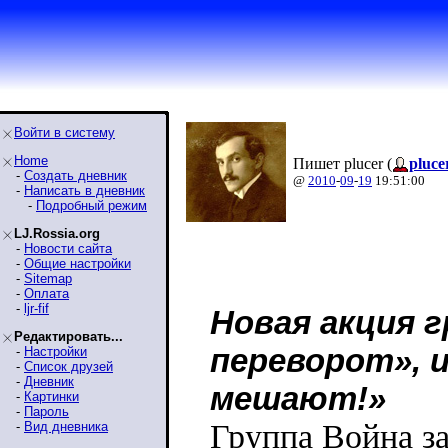
Войти в систему
Home
Пишет plucer (
pluce
-
Создать дневник
@
2010
-
09
-
19
19:51:00
-
Написать в дневник
-
Подробный режим
LJ.Rossia.org
-
Новости сайта
-
Общие настройки
-
Sitemap
-
Оплата
-
ljr-fif
Новая акция 
Редактировать...
переворот», и
-
Настройки
-
Список друзей
-
Дневник
мешают!»
-
Картинки
-
Пароль
Группа Война з
-
Вид дневника