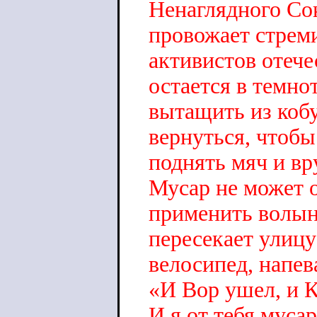
Ненаглядного Со
провожает стрем
активистов отеч
остается в темно
вытащить из коб
вернуться, чтобы
поднять мяч и вр
Мусар не может о
применить волын
пересекает улицу
велосипед, напев
«И Вор ушел, и К
И я от тебя мусар