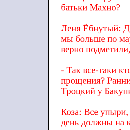
батьки Махно?
Леня Ёбнутый: Да
мы больше по мар
верно подметили
- Так все-таки кт
прощения? Ранни
Троцкий у Бакун
Коза: Все упыри,
день должны на к