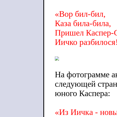
«Вор бил-бил,
Каза била-била,
Пришел Каспер-С
Иичко разбилося
На фотограмме ак
следующей стран
юного Каспера:
«Из Иичка - нов