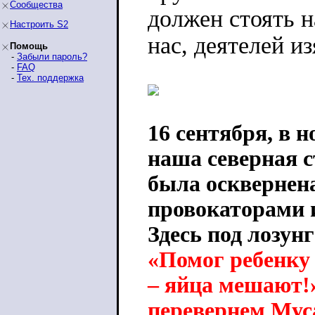
Сообщества
должен стоять н
Настроить S2
нас, деятелей и
Помощь
-
Забыли пароль?
-
FAQ
-
Тех. поддержка
16 сентября, в 
наша северная с
была оскверне
провокаторами 
Здесь под лозун
«Помог ребенку 
– яйца мешают!
перевернем Муса