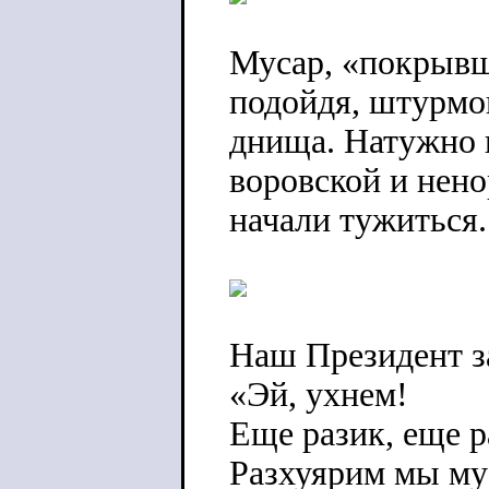
Мусар, «покрывш
подойдя, штурмов
днища. Натужно к
воровской и нен
начали тужиться.
Наш Президент з
«Эй, ухнем!
Еще разик, еще р
Разхуярим мы му