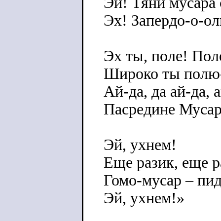
Эй! Тяни мусара 
Эх! Запердо-о-о
Эх ты, поле! Пол
Широко ты полю
Ай-да, да ай-да, а
Пасредине Мусар
Эй, ухнем!
Еще разик, еще р
Гомо-мусар – пид
Эй, ухнем!»