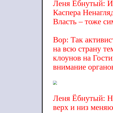
Леня Ёбнутый: И 
Каспера Ненагля
Власть – тоже си
Вор: Так активис
на всю страну те
клоунов на Гости
внимание органо
Леня Ёбнутый: Н
верх и низ меняю