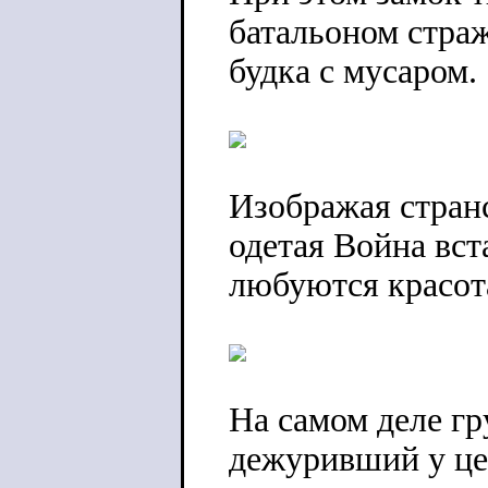
батальоном страж
будка с мусаром.
Изображая стран
одетая Война вст
любуются красот
На самом деле гр
дежуривший у це