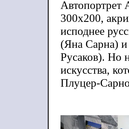
Автопортрет А
300х200, акрил
исподнее русс
(Яна Сарна) и
Русаков). Но 
искусства, ко
Плуцер-Сарно,