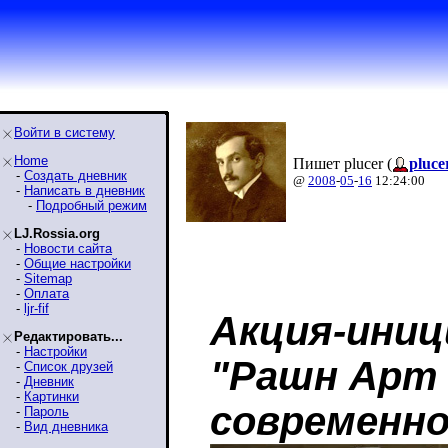
Войти в систему
Home
Пишет plucer (
pluce
-
Создать дневник
@
2008
-
05
-
16
12:24:00
-
Написать в дневник
-
Подробный режим
LJ.Rossia.org
-
Новости сайта
-
Общие настройки
-
Sitemap
-
Оплата
-
ljr-fif
Акция-иниц
Редактировать...
-
Настройки
"Рашн Арт 
-
Список друзей
-
Дневник
-
Картинки
современно
-
Пароль
-
Вид дневника