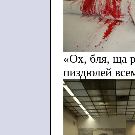
«Ох, бля, ща 
пиздюлей всем