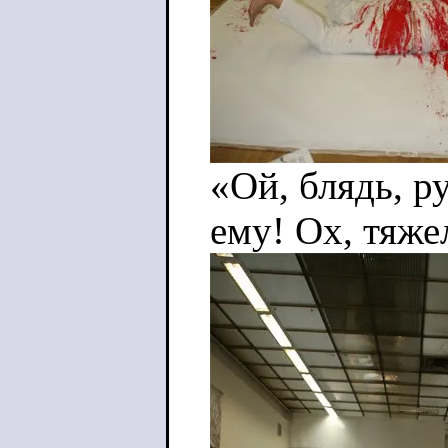
«Ой, блядь, р
ему! Ох, тяже