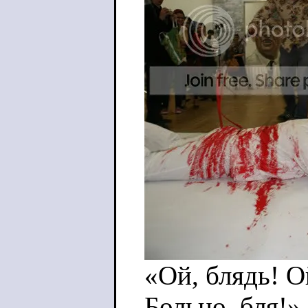
«Ой, блядь! О
Больно, бля!»