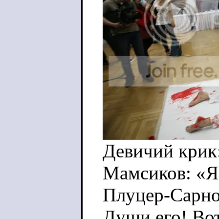
Девичий крик
Мамсиков: «Я 
Плуцер-Сарно:
Души его! Вот