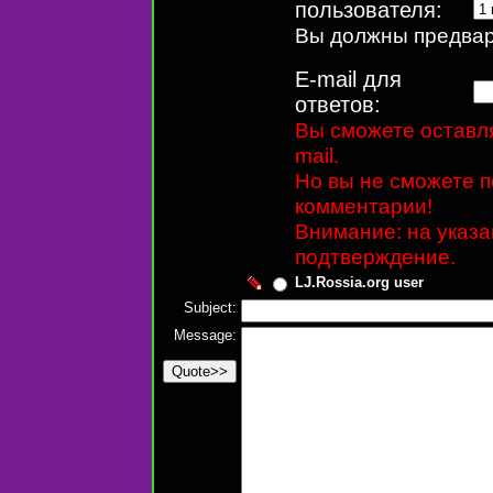
пользователя:
Вы должны предвари
E-mail для
ответов:
Вы сможете оставля
mail.
Но вы не сможете п
комментарии!
Внимание: на указ
подтверждение.
LJ.Rossia.org user
Subject:
Message: