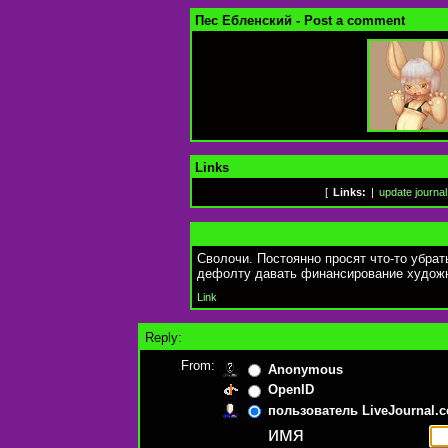
Пес Ебленский - Post a comment
Links
[
Links:
|
update journal
Сволочи. Постоянно просят что-то убрат
дефолту давать финансирование худож
Link
Reply:
From:
Anonymous
OpenID
пользователь LiveJournal.
имя