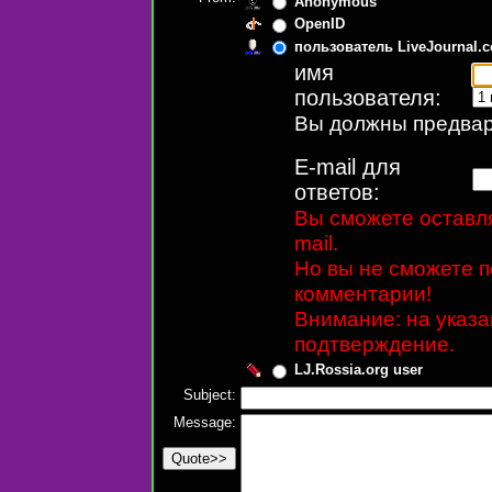
Anonymous
OpenID
пользователь LiveJournal.
имя
пользователя:
Вы должны предвари
E-mail для
ответов:
Вы сможете оставля
mail.
Но вы не сможете п
комментарии!
Внимание: на указ
подтверждение.
LJ.Rossia.org user
Subject:
Message: